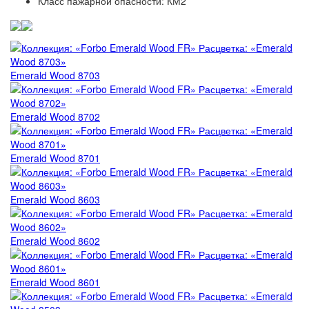
Класс пажарной опасности: КМ2
Forbo Marmoleum Cocoa
VERTIGO Flock Toronto
Forbo Marmoleum Ohmex
VERTIGO Flock Forest
Forbo Marmoleum Decibel
VERTIGO Flock Perth
Emerald Wood 8703
Forbo Marmoleum Acoustic
VERTIGO Flock California
Emerald Wood 8702
Пробковая подложка Forbo Corkment
Forbo Marmoleum Bulletin Board
Emerald Wood 8701
Emerald Wood 8603
Emerald Wood 8602
Emerald Wood 8601