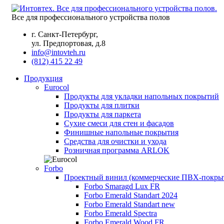
Все для профессионального устройства полов
г. Санкт-Петербург,
ул. Предпортовая, д.8
info@intovteh.ru
(812) 415 22 49
Продукция
Eurocol
Продукты для укладки напольных покрытий
Продукты для плитки
Продукты для паркета
Сухие смеси для стен и фасадов
Финишные напольные покрытия
Средства для очистки и ухода
Розничная программа ARLOK
Forbo
Проектный винил (коммерческие ПВХ-покры
Forbo Smaragd Lux FR
Forbo Emerald Standart 2024
Forbo Emerald Standart new
Forbo Emerald Spectra
Forbo Emerald Wood FR