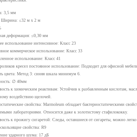
арактеристики:
: 3,5 мм
 Ширина: ≤32 м x 2 м
%
ная деформация: ≤0,30 мм
е использование интенсивное: Класс 23
вное коммерческое использование: Класс 33
енное использование: Класс 41
 роликов кресел постоянное использование: Подходит для офисной мебел
ть цвета: Метод 3: синяя шкала минимум 6.
ность: ∅ 40мм
вость к химическим реактивам: Устойчив к разбавленным кислотам, мас
ному воздействию щелочей.
остатические свойства: Marmoleum обладает бактериостатическими свойс
имыми лабораториями. Относится даже к золотистому стафилококку.
вость к прожигу сигаретой: Следы, оставшиеся от сигареты, можно легко
скользящие свойства: R9
ние ударного шума: 17 дБ