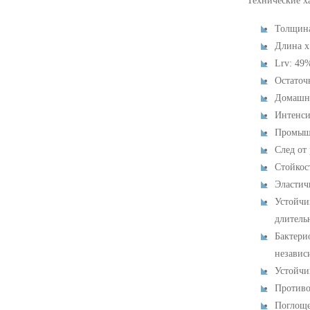
Технические х
Толщина
Длина х
Lrv: 49
Остаточ
Домашне
Интенси
Промышл
След от
Стойкос
Эластич
Устойчи
длитель
Бактери
независ
Устойчи
Противо
Поглоще