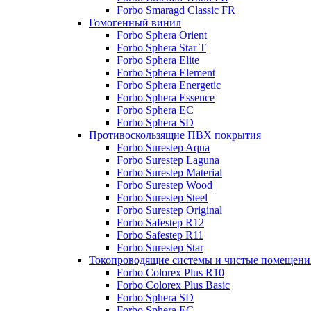
Forbo Smaragd Classic FR
Гомогенный винил
Forbo Sphera Orient
Forbo Sphera Star T
Forbo Sphera Elite
Forbo Sphera Element
Forbo Sphera Energetic
Forbo Sphera Essence
Forbo Sphera EC
Forbo Sphera SD
Противоскользящие ПВХ покрытия
Forbo Surestep Aqua
Forbo Surestep Laguna
Forbo Surestep Material
Forbo Surestep Wood
Forbo Surestep Steel
Forbo Surestep Original
Forbo Safestep R12
Forbo Safestep R11
Forbo Surestep Star
Токопроводящие системы и чистые помещени
Forbo Colorex Plus R10
Forbo Colorex Plus Basic
Forbo Sphera SD
Forbo Sphera EC