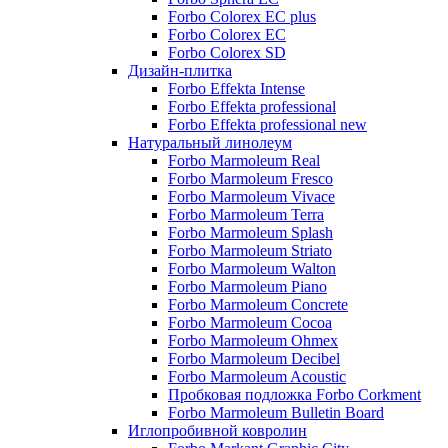
Forbo Colorex EC plus
Forbo Colorex EC
Forbo Colorex SD
Дизайн-плитка
Forbo Effekta Intense
Forbo Effekta professional
Forbo Effekta professional new
Натуральный линолеум
Forbo Marmoleum Real
Forbo Marmoleum Fresco
Forbo Marmoleum Vivace
Forbo Marmoleum Terra
Forbo Marmoleum Splash
Forbo Marmoleum Striato
Forbo Marmoleum Walton
Forbo Marmoleum Piano
Forbo Marmoleum Concrete
Forbo Marmoleum Cocoa
Forbo Marmoleum Ohmex
Forbo Marmoleum Decibel
Forbo Marmoleum Acoustic
Пробковая подложка Forbo Corkment
Forbo Marmoleum Bulletin Board
Иглопробивной ковролин