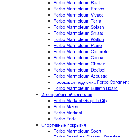
Forbo Marmoleum Real
Forbo Marmoleum Fresco
Forbo Marmoleum Vivace
Forbo Marmoleum Terra
Forbo Marmoleum Splash
Forbo Marmoleum Striato
Forbo Marmoleum Walton
Forbo Marmoleum Piano
Forbo Marmoleum Concrete
Forbo Marmoleum Cocoa
Forbo Marmoleum Ohmex
Forbo Marmoleum Decibel
Forbo Marmoleum Acoustic
Пробковая подложка Forbo Corkment
Forbo Marmoleum Bulletin Board
Иглопробивной ковролин
Forbo Markant Graphic City
Forbo Akzent
Forbo Markant
Forbo Forte
Спортивные покрытия
Forbo Marmoleum Sport