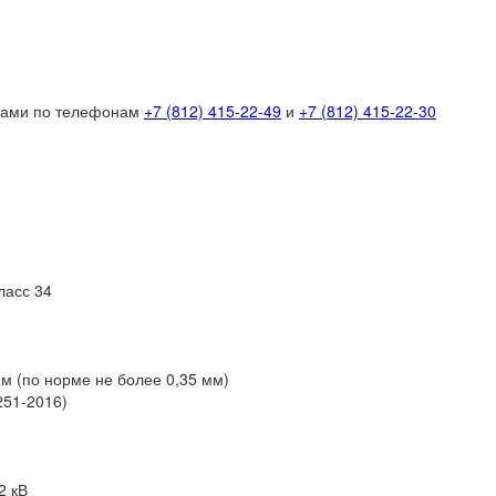
 нами по телефонам
+7 (812) 415-22-49
и
+7 (812) 415-22-30
ласс 34
м (по норме не более 0,35 мм)
251-2016)
2 кВ