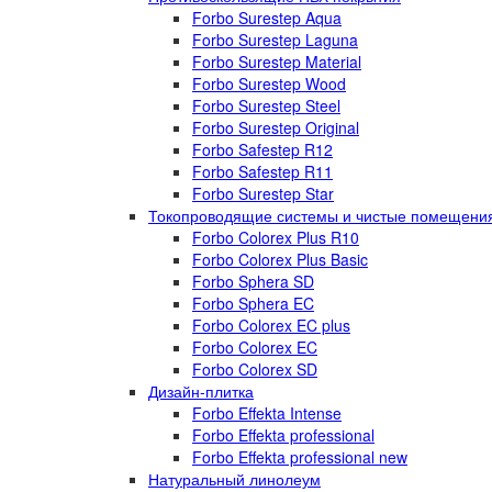
Forbo Surestep Aqua
Forbo Surestep Laguna
Forbo Surestep Material
Forbo Surestep Wood
Forbo Surestep Steel
Forbo Surestep Original
Forbo Safestep R12
Forbo Safestep R11
Forbo Surestep Star
Токопроводящие системы и чистые помещени
Forbo Colorex Plus R10
Forbo Colorex Plus Basic
Forbo Sphera SD
Forbo Sphera EC
Forbo Colorex EC plus
Forbo Colorex EC
Forbo Colorex SD
Дизайн-плитка
Forbo Effekta Intense
Forbo Effekta professional
Forbo Effekta professional new
Натуральный линолеум