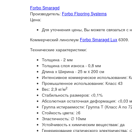
Forbo Smaragd
Производитель:
Forbo Flooring Systems
Цена:
Для уточнения цены, Вы можете связаться с
Коммерческий линолеум
Forbo Smaragd Lux
6309.
Технические характеристики:
Толщина - 2 мм
Толщина слоя износа - 0,8 мм
Длина х Ширина - 25 м x 200 см
Интенсивное коммерческое использование: К
Промышленное использование: Класс 43
2
Вес: 2,9 кг/м
Стабильность размеров: <0,1%
Абсолютная остаточная деформация: <0,03 м
Группа истираемости: Группа Т (Класс А по 7
Стойкость цвета: ≥6
Эластичность: ∅ 10мм
Устойчивость к химическим веществам: да
Генерирование статического электричества: <