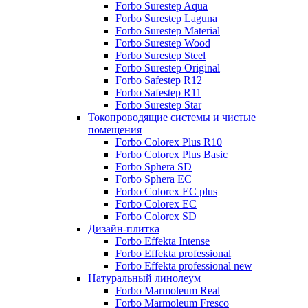
Forbo Surestep Aqua
Forbo Surestep Laguna
Forbo Surestep Material
Forbo Surestep Wood
Forbo Surestep Steel
Forbo Surestep Original
Forbo Safestep R12
Forbo Safestep R11
Forbo Surestep Star
Токопроводящие системы и чистые
помещения
Forbo Colorex Plus R10
Forbo Colorex Plus Basic
Forbo Sphera SD
Forbo Sphera EC
Forbo Colorex EC plus
Forbo Colorex EC
Forbo Colorex SD
Дизайн-плитка
Forbo Effekta Intense
Forbo Effekta professional
Forbo Effekta professional new
Натуральный линолеум
Forbo Marmoleum Real
Forbo Marmoleum Fresco