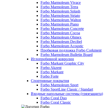
Forbo Marmoleum Vivace
Forbo Marmoleum Terra
Forbo Marmoleum Splash
Forbo Marmoleum Striato
Forbo Marmoleum Walton
Forbo Marmoleum Piano
Forbo Marmoleum Concrete
Forbo Marmoleum Cocoa
Forbo Marmoleum Ohmex
Forbo Marmoleum Decibel
Forbo Marmoleum Acoustic
Пробковая подложка Forbo Corkment
Forbo Marmoleum Bulletin Board
Иглопробивной ковролин
Forbo Markant Graphic City
Forbo Akzent
Forbo Markant
Forbo Forte
Спортивные покрытия
Forbo Marmoleum Sport
Forbo SportLine Classic / Standart
Входные напольные системы (грязезащита)
Forbo Coral Duo
Forbo Coral Classic