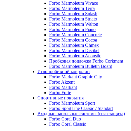
Forbo Marmoleum Vivace
Forbo Marmoleum Terra
Forbo Marmoleum Splash
Forbo Marmoleum Striato
Forbo Marmoleum Walton
Forbo Marmoleum Piano
Forbo Marmoleum Concrete
Forbo Marmoleum Cocoa
Forbo Marmoleum Ohmex
Forbo Marmoleum Decibel
Forbo Marmoleum Acoustic
Пробковая подложка Forbo Corkment
Forbo Marmoleum Bulletin Board
Иглопробивной ковролин
Forbo Markant Graphic City
Forbo Akzent
Forbo Markant
Forbo Forte
Спортивные покрытия
Forbo Marmoleum Sport
Forbo SportLine Classic / Standart
Входные напольные системы (грязезащита)
Forbo Coral Duo
Forbo Coral Classic