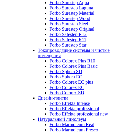
Forbo Surestep Aqua
Forbo Surestep Laguna
Forbo Surestep Material
Forbo Surestep Wood
Forbo Surestep Steel
Forbo Surestep Original
Forbo Safestep R12
Forbo Safestep R11
Forbo Surestep Star
Токопроводящие системы и чистые
помещения
Forbo Colorex Plus R10
Forbo Colorex Plus Basic
Forbo Sphera SD
Forbo Sphera EC
Forbo Colorex EC plus
Forbo Colorex EC
Forbo Colorex SD
Дизайн-плитка
Forbo Effekta Intense
Forbo Effekta professional
Forbo Effekta professional new
Натуральный линолеум
Forbo Marmoleum Real
Forbo Marmoleum Fresco