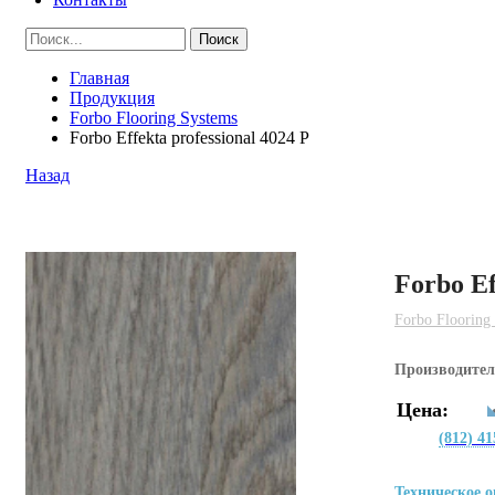
Главная
Продукция
Forbo Flooring Systems
Forbo Effekta professional 4024 P
Назад
Forbo Ef
Forbo Flooring
Производите
Цена:
(812) 41
Техническое о