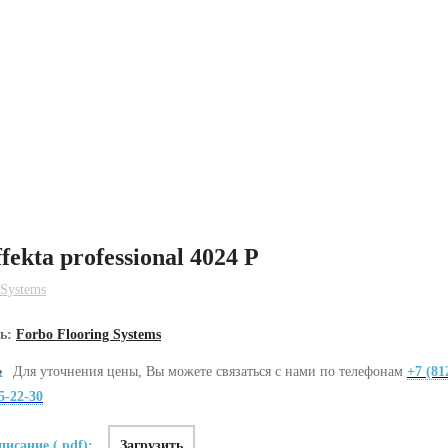
fekta professional 4024 P
 Systems
ль:
Forbo Flooring Systems
Для уточнения цены, Вы можете связаться с нами по телефонам
+7 (81
5-22-30
писание (.pdf):
Загрузить