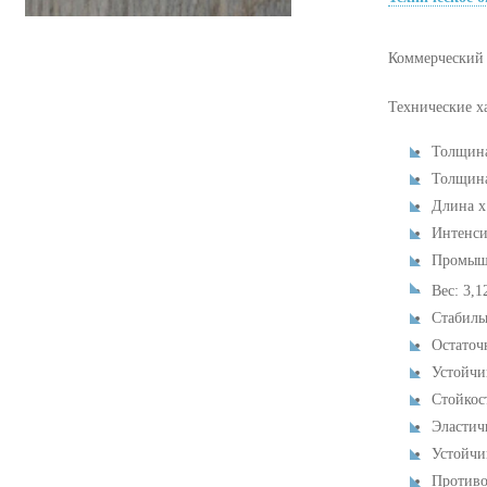
Коммерческий
Технические х
Толщина:
Толщина 
Длина х
Интенси
Промышл
Вес: 3,1
Стабиль
Остаточ
Устойчи
Стойкост
Эластич
Устойчи
Противо