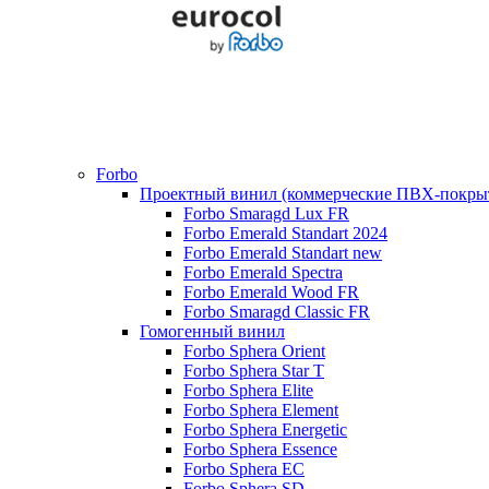
Forbo
Проектный винил (коммерческие ПВХ-покры
Forbo Smaragd Lux FR
Forbo Emerald Standart 2024
Forbo Emerald Standart new
Forbo Emerald Spectra
Forbo Emerald Wood FR
Forbo Smaragd Classic FR
Гомогенный винил
Forbo Sphera Orient
Forbo Sphera Star T
Forbo Sphera Elite
Forbo Sphera Element
Forbo Sphera Energetic
Forbo Sphera Essence
Forbo Sphera EC
Forbo Sphera SD