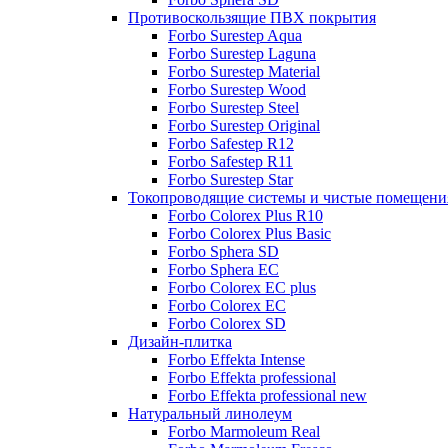
Противоскользящие ПВХ покрытия
Forbo Surestep Aqua
Forbo Surestep Laguna
Forbo Surestep Material
Forbo Surestep Wood
Forbo Surestep Steel
Forbo Surestep Original
Forbo Safestep R12
Forbo Safestep R11
Forbo Surestep Star
Токопроводящие системы и чистые помещени
Forbo Colorex Plus R10
Forbo Colorex Plus Basic
Forbo Sphera SD
Forbo Sphera EC
Forbo Colorex EC plus
Forbo Colorex EC
Forbo Colorex SD
Дизайн-плитка
Forbo Effekta Intense
Forbo Effekta professional
Forbo Effekta professional new
Натуральный линолеум
Forbo Marmoleum Real