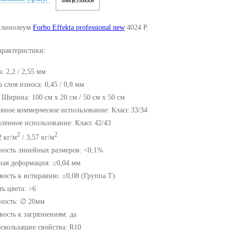
 линолеум
Forbo Effekta professional new
4024 P.
арактеристики:
 2,2 / 2,55 мм
слоя износа: 0,45 / 0,8 мм
 Ширина: 100 см x 20 см / 50 см x 50 см
вное коммерческое использование: Класс 33/34
енное использование: Класс 42/43
2
2
2 кг/м
/ 3,57 кг/м
ность линейных размеров: <0,1%
ная деформация: ≤0,04 мм
вость к истиранию: ≤0,08 (Группа Т)
ь цвета: >6
ность: ∅ 20мм
вость к загрязнениям: да
скользащие свойства: R10