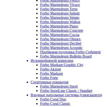
Forbo Marmoleum Fresco
Forbo Marmoleum Vivace
Forbo Marmoleum Terra
Forbo Marmoleum Splash
Forbo Marmoleum Striato
Forbo Marmoleum Walton
Forbo Marmoleum Piano
Forbo Marmoleum Concrete
Forbo Marmoleum Cocoa
Forbo Marmoleum Ohmex
Forbo Marmoleum Decibel
Forbo Marmoleum Acoustic
Пробковая подложка Forbo Corkment
Forbo Marmoleum Bulletin Board
Иглопробивной ковролин
Forbo Markant Graphic City
Forbo Akzent
Forbo Markant
Forbo Forte
Спортивные покрытия
Forbo Marmoleum Sport
Forbo SportLine Classic / Standart
Входные напольные системы (грязезащита)
Forbo Coral Duo
Forbo Coral Classic