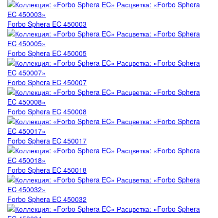
Forbo Marmoleum Cocoa
VERTIGO Flock Toronto
Forbo Sphera EC 450003
Forbo Marmoleum Ohmex
VERTIGO Flock Forest
Forbo Marmoleum Decibel
VERTIGO Flock Perth
Forbo Sphera EC 450005
Forbo Marmoleum Acoustic
VERTIGO Flock California
Forbo Sphera EC 450007
Пробковая подложка Forbo Corkment
Forbo Marmoleum Bulletin Board
Forbo Sphera EC 450008
Forbo Sphera EC 450017
Forbo Sphera EC 450018
Forbo Sphera EC 450032