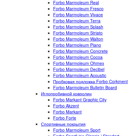
Forbo Marmoleum Real
Forbo Marmoleum Fresco
Forbo Marmoleum Vivace
Forbo Marmoleum Terra
Forbo Marmoleum Splash
Forbo Marmoleum Striato
Forbo Marmoleum Walton
Forbo Marmoleum Piano
Forbo Marmoleum Concrete
Forbo Marmoleum Cocoa
Forbo Marmoleum Ohmex
Forbo Marmoleum Decibel
Forbo Marmoleum Acoustic
Пробковая подложка Forbo Corkment
Forbo Marmoleum Bulletin Board
Иглопробивной ковролин
Forbo Markant Graphic City
Forbo Akzent
Forbo Markant
Forbo Forte
Спортивные покрытия
Forbo Marmoleum Sport