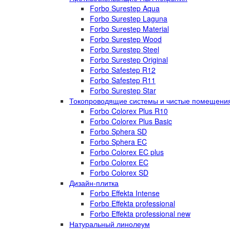
Forbo Surestep Aqua
Forbo Surestep Laguna
Forbo Surestep Material
Forbo Surestep Wood
Forbo Surestep Steel
Forbo Surestep Original
Forbo Safestep R12
Forbo Safestep R11
Forbo Surestep Star
Токопроводящие системы и чистые помещени
Forbo Colorex Plus R10
Forbo Colorex Plus Basic
Forbo Sphera SD
Forbo Sphera EC
Forbo Colorex EC plus
Forbo Colorex EC
Forbo Colorex SD
Дизайн-плитка
Forbo Effekta Intense
Forbo Effekta professional
Forbo Effekta professional new
Натуральный линолеум