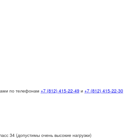
 нами по телефонам
+7 (812) 415-22-49
и
+7 (812) 415-22-30
асс 34 (допустимы очень высокие нагрузки)