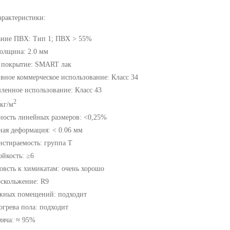
арактеристики:
ние ПВХ: Тип 1; ПВХ > 55%
олщина: 2.0 мм
 покрытие: SMART лак
вное коммерческое использование: Класс 34
енное использование: Класс 43
2
 кг/м
ность линейных размеров: <0,25%
ная деформация: < 0.06 мм
 истираемость: группа T
ойкость: ≥6
овсть к химикатам: очень хорошо
скольжение: R9
жных помещений: подходит
огрева пола: подходит
мяча: ≈ 95%