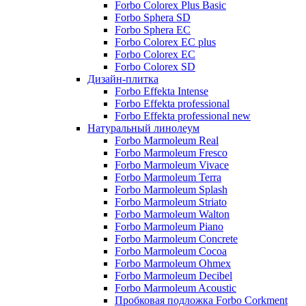
Forbo Colorex Plus Basic
Forbo Sphera SD
Forbo Sphera EC
Forbo Colorex EC plus
Forbo Colorex EC
Forbo Colorex SD
Дизайн-плитка
Forbo Effekta Intense
Forbo Effekta professional
Forbo Effekta professional new
Натуральный линолеум
Forbo Marmoleum Real
Forbo Marmoleum Fresco
Forbo Marmoleum Vivace
Forbo Marmoleum Terra
Forbo Marmoleum Splash
Forbo Marmoleum Striato
Forbo Marmoleum Walton
Forbo Marmoleum Piano
Forbo Marmoleum Concrete
Forbo Marmoleum Cocoa
Forbo Marmoleum Ohmex
Forbo Marmoleum Decibel
Forbo Marmoleum Acoustic
Пробковая подложка Forbo Corkment