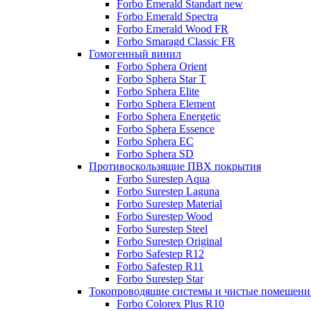
Forbo Emerald Standart new
Forbo Emerald Spectra
Forbo Emerald Wood FR
Forbo Smaragd Classic FR
Гомогенный винил
Forbo Sphera Orient
Forbo Sphera Star T
Forbo Sphera Elite
Forbo Sphera Element
Forbo Sphera Energetic
Forbo Sphera Essence
Forbo Sphera EC
Forbo Sphera SD
Противоскользящие ПВХ покрытия
Forbo Surestep Aqua
Forbo Surestep Laguna
Forbo Surestep Material
Forbo Surestep Wood
Forbo Surestep Steel
Forbo Surestep Original
Forbo Safestep R12
Forbo Safestep R11
Forbo Surestep Star
Токопроводящие системы и чистые помещени
Forbo Colorex Plus R10