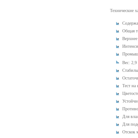
Технические х
Содержа
Общая т
Верхнее
Интенси
Промышл
Вес: 2,9
Стабиль
Остаточ
Тест на
Цветост
Устойчи
Противо
Для вла
Для под
Отскок 