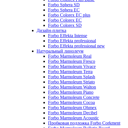
Forbo Sphera SD
Forbo Sphera EC
Forbo Colorex EC plus
Forbo Colorex EC
Forbo Colorex SD
Дизайн-плитка
Forbo Effekta Intense
Forbo Effekta professional
Forbo Effekta professional new
Натуральный линолеум
Forbo Marmoleum Real
Forbo Marmoleum Fresco
Forbo Marmoleum Vivace
Forbo Marmoleum Terra
Forbo Marmoleum Splash
Forbo Marmoleum Striato
Forbo Marmoleum Walton
Forbo Marmoleum Piano
Forbo Marmoleum Concrete
Forbo Marmoleum Cocoa
Forbo Marmoleum Ohmex
Forbo Marmoleum Decibel
Forbo Marmoleum Acoustic
Пробковая подложка Forbo Corkment