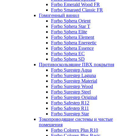
Forbo Emerald Wood FR
Forbo Smaragd Classic FR
Гомогенный винил
Forbo Sphera Orient
Forbo Sphera Star T
Forbo Sphera Elite
Forbo Sphera Element
Forbo Sphera Energetic
Forbo Sphera Essence
Forbo Sphera EC
Forbo Sphera SD
Противоскользящие ПВХ покрытия
Forbo Surestep Aqua
Forbo Surestep Laguna
Forbo Surestep Material
Forbo Surestep Wood
Forbo Surestep Steel
Forbo Surestep Original
Forbo Safestep R12
Forbo Safestep R11
Forbo Surestep Star
Токопроводящие системы и чистые
помещения
Forbo Colorex Plus R10
Forbo Colorex Plus Basic