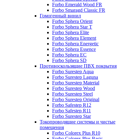
Forbo Emerald Wood FR
Forbo Smaragd Classic FR
Гомогенный винил
Forbo Sphera Orient
Forbo Sphera Star T
Forbo Sphera Elite
Forbo Sphera Element
Forbo Sphera Energetic
Forbo Sphera Essence
Forbo Sphera EC
Forbo Sphera SD
Противоскользящие ПВХ покрытия
Forbo Surestep Aqua
Forbo Surestep Laguna
Forbo Surestep Material
Forbo Surestep Wood
Forbo Surestep Steel
Forbo Surestep Original
Forbo Safestep R12
Forbo Safestep R11
Forbo Surestep Star
Токопроводящие системы и чистые
помещения
Forbo Colorex Plus R10
Forbo Colorex Plus Basic