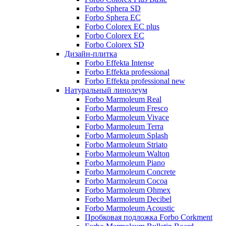
Forbo Sphera SD
Forbo Sphera EC
Forbo Colorex EC plus
Forbo Colorex EC
Forbo Colorex SD
Дизайн-плитка
Forbo Effekta Intense
Forbo Effekta professional
Forbo Effekta professional new
Натуральный линолеум
Forbo Marmoleum Real
Forbo Marmoleum Fresco
Forbo Marmoleum Vivace
Forbo Marmoleum Terra
Forbo Marmoleum Splash
Forbo Marmoleum Striato
Forbo Marmoleum Walton
Forbo Marmoleum Piano
Forbo Marmoleum Concrete
Forbo Marmoleum Cocoa
Forbo Marmoleum Ohmex
Forbo Marmoleum Decibel
Forbo Marmoleum Acoustic
Пробковая подложка Forbo Corkment