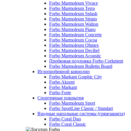
Forbo Marmoleum Vivace
Forbo Marmoleum Terra
Forbo Marmoleum Splash
Forbo Marmoleum Striato
Forbo Marmoleum Walton
Forbo Marmoleum Piano
Forbo Marmoleum Concrete
Forbo Marmoleum Cocoa
Forbo Marmoleum Ohmex
Forbo Marmoleum Decibel
Forbo Marmoleum Acoustic
Пробковая подложка Forbo Corkment
Forbo Marmoleum Bulletin Board
Иглопробивной ковролин
Forbo Markant Graphic City
Forbo Akzent
Forbo Markant
Forbo Forte
Спортивные покрытия
Forbo Marmoleum Sport
Forbo SportLine Classic / Standart
Входные напольные системы (грязезащита)
Forbo Coral Duo
Forbo Coral Classic