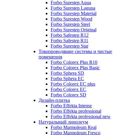
Forbo Surestep Aqua
Forbo Surestep Laguna
Forbo Surestep Material
Forbo Surestep Wood
Forbo Surestep Steel
Forbo Surestep Original
Forbo Safestep R12
Forbo Safestep R11
Forbo Surestep Star
Токопроводящие системы и чистые
помещения
Forbo Colorex Plus R10
Forbo Colorex Plus Basic
Forbo Sphera SD
Forbo Sphera EC
Forbo Colorex EC plus
Forbo Colorex EC
Forbo Colorex SD
Дизайн-плитка
Forbo Effekta Intense
Forbo Effekta professional
Forbo Effekta professional new
Натуральный линолеум
Forbo Marmoleum Real
Forbo Marmoleum Fresco