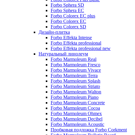
Forbo Sphera SD
Forbo Sphera EC
Forbo Colorex EC plus
Forbo Colorex EC
Forbo Colorex SD
Дизайн-плитка
Forbo Effekta Intense
Forbo Effekta professional
Forbo Effekta professional new
Натуральный линолеум
Forbo Marmoleum Real
Forbo Marmoleum Fresco
Forbo Marmoleum Vivace
Forbo Marmoleum Terra
Forbo Marmoleum Splash
Forbo Marmoleum Striato
Forbo Marmoleum Walton
Forbo Marmoleum Piano
Forbo Marmoleum Concrete
Forbo Marmoleum Cocoa
Forbo Marmoleum Ohmex
Forbo Marmoleum Decibel
Forbo Marmoleum Acoustic
Пробковая подложка Forbo Corkment