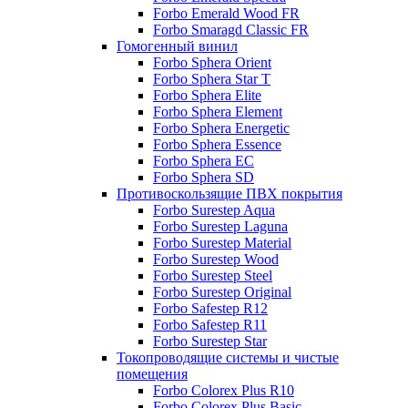
Forbo Emerald Wood FR
Forbo Smaragd Classic FR
Гомогенный винил
Forbo Sphera Orient
Forbo Sphera Star T
Forbo Sphera Elite
Forbo Sphera Element
Forbo Sphera Energetic
Forbo Sphera Essence
Forbo Sphera EC
Forbo Sphera SD
Противоскользящие ПВХ покрытия
Forbo Surestep Aqua
Forbo Surestep Laguna
Forbo Surestep Material
Forbo Surestep Wood
Forbo Surestep Steel
Forbo Surestep Original
Forbo Safestep R12
Forbo Safestep R11
Forbo Surestep Star
Токопроводящие системы и чистые
помещения
Forbo Colorex Plus R10
Forbo Colorex Plus Basic