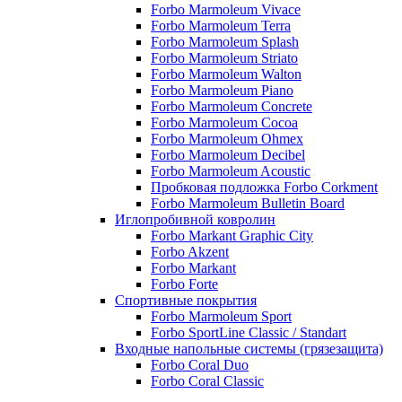
Forbo Marmoleum Vivace
Forbo Marmoleum Terra
Forbo Marmoleum Splash
Forbo Marmoleum Striato
Forbo Marmoleum Walton
Forbo Marmoleum Piano
Forbo Marmoleum Concrete
Forbo Marmoleum Cocoa
Forbo Marmoleum Ohmex
Forbo Marmoleum Decibel
Forbo Marmoleum Acoustic
Пробковая подложка Forbo Corkment
Forbo Marmoleum Bulletin Board
Иглопробивной ковролин
Forbo Markant Graphic City
Forbo Akzent
Forbo Markant
Forbo Forte
Спортивные покрытия
Forbo Marmoleum Sport
Forbo SportLine Classic / Standart
Входные напольные системы (грязезащита)
Forbo Coral Duo
Forbo Coral Classic