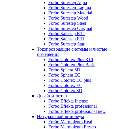
Forbo Surestep Aqua
Forbo Surestep Laguna
Forbo Surestep Material
Forbo Surestep Wood
Forbo Surestep Steel
Forbo Surestep Original
Forbo Safestep R12
Forbo Safestep R11
Forbo Surestep Star
Токопроводящие системы и чистые
помещения
Forbo Colorex Plus R10
Forbo Colorex Plus Basic
Forbo Sphera SD
Forbo Sphera EC
Forbo Colorex EC plus
Forbo Colorex EC
Forbo Colorex SD
Дизайн-плитка
Forbo Effekta Intense
Forbo Effekta professional
Forbo Effekta professional new
Натуральный линолеум
Forbo Marmoleum Real
Forbo Marmoleum Fresco