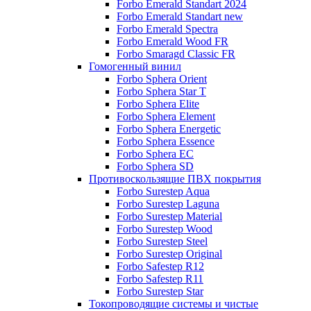
Forbo Emerald Standart 2024
Forbo Emerald Standart new
Forbo Emerald Spectra
Forbo Emerald Wood FR
Forbo Smaragd Classic FR
Гомогенный винил
Forbo Sphera Orient
Forbo Sphera Star T
Forbo Sphera Elite
Forbo Sphera Element
Forbo Sphera Energetic
Forbo Sphera Essence
Forbo Sphera EC
Forbo Sphera SD
Противоскользящие ПВХ покрытия
Forbo Surestep Aqua
Forbo Surestep Laguna
Forbo Surestep Material
Forbo Surestep Wood
Forbo Surestep Steel
Forbo Surestep Original
Forbo Safestep R12
Forbo Safestep R11
Forbo Surestep Star
Токопроводящие системы и чистые