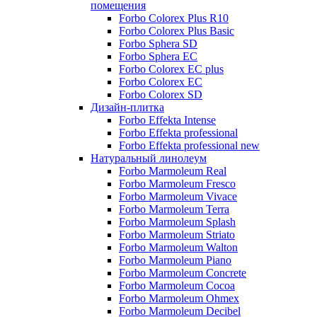
помещения
Forbo Colorex Plus R10
Forbo Colorex Plus Basic
Forbo Sphera SD
Forbo Sphera EC
Forbo Colorex EC plus
Forbo Colorex EC
Forbo Colorex SD
Дизайн-плитка
Forbo Effekta Intense
Forbo Effekta professional
Forbo Effekta professional new
Натуральный линолеум
Forbo Marmoleum Real
Forbo Marmoleum Fresco
Forbo Marmoleum Vivace
Forbo Marmoleum Terra
Forbo Marmoleum Splash
Forbo Marmoleum Striato
Forbo Marmoleum Walton
Forbo Marmoleum Piano
Forbo Marmoleum Concrete
Forbo Marmoleum Cocoa
Forbo Marmoleum Ohmex
Forbo Marmoleum Decibel