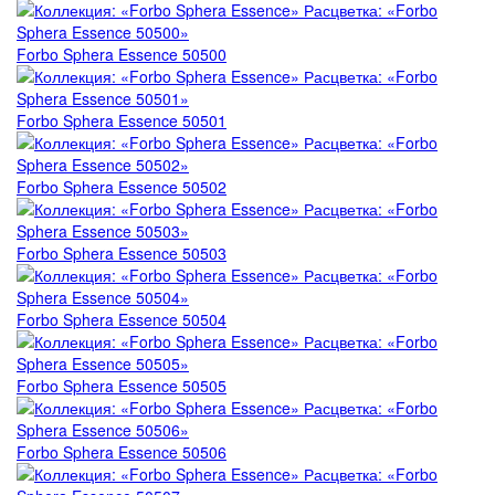
Forbo Marmoleum Cocoa
VERTIGO Flock Toronto
Forbo Sphera Essence 50500
Forbo Marmoleum Ohmex
VERTIGO Flock Forest
Forbo Marmoleum Decibel
VERTIGO Flock Perth
Forbo Sphera Essence 50501
Forbo Marmoleum Acoustic
VERTIGO Flock California
Forbo Sphera Essence 50502
Пробковая подложка Forbo Corkment
Forbo Marmoleum Bulletin Board
Forbo Sphera Essence 50503
Forbo Sphera Essence 50504
Forbo Sphera Essence 50505
Forbo Sphera Essence 50506