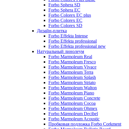
Forbo Sphera SD
Forbo Sphera EC
Forbo Colorex EC plus
Forbo Colorex EC
Forbo Colorex SD
Дизайн-плитка
Forbo Effekta Intense
Forbo Effekta professional
Forbo Effekta professional new
Натуральный линолеум
Forbo Marmoleum Real
Forbo Marmoleum Fresco
Forbo Marmoleum Vivace
Forbo Marmoleum Terra
Forbo Marmoleum Splash
Forbo Marmoleum Striato
Forbo Marmoleum Walton
Forbo Marmoleum Piano
Forbo Marmoleum Concrete
Forbo Marmoleum Cocoa
Forbo Marmoleum Ohmex
Forbo Marmoleum Decibel
Forbo Marmoleum Acoustic
Пробковая подложка Forbo Corkment