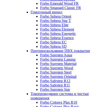
Forbo Emerald Wood FR
Forbo Smaragd Classic FR
Гомогенный винил
Forbo Sphera Orient
Forbo Sphera Star T
Forbo Sphera Elite
Forbo Sphera Element
Forbo Sphera Energetic
Forbo Sphera Essence
Forbo Sphera EC
Forbo Sphera SD
Противоскользящие ПВХ покрытия
Forbo Surestep Aqua
Forbo Surestep Laguna
Forbo Surestep Material
Forbo Surestep Wood
Forbo Surestep Steel
Forbo Surestep Original
Forbo Safestep R12
Forbo Safestep R11
Forbo Surestep Star
Токопроводящие системы и чистые
помещения
Forbo Colorex Plus R10
Forbo Colorex Plus Basic