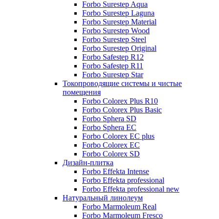
Forbo Surestep Aqua
Forbo Surestep Laguna
Forbo Surestep Material
Forbo Surestep Wood
Forbo Surestep Steel
Forbo Surestep Original
Forbo Safestep R12
Forbo Safestep R11
Forbo Surestep Star
Токопроводящие системы и чистые
помещения
Forbo Colorex Plus R10
Forbo Colorex Plus Basic
Forbo Sphera SD
Forbo Sphera EC
Forbo Colorex EC plus
Forbo Colorex EC
Forbo Colorex SD
Дизайн-плитка
Forbo Effekta Intense
Forbo Effekta professional
Forbo Effekta professional new
Натуральный линолеум
Forbo Marmoleum Real
Forbo Marmoleum Fresco