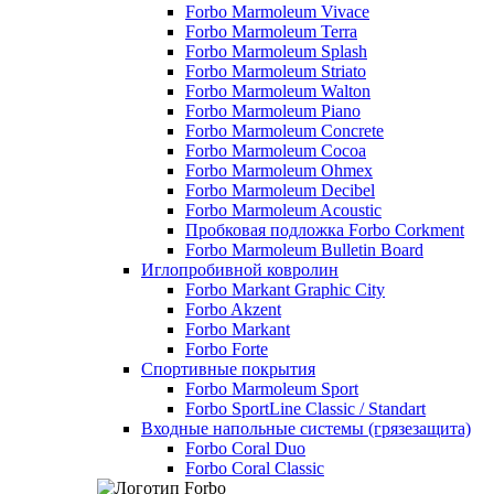
Forbo Marmoleum Vivace
Forbo Marmoleum Terra
Forbo Marmoleum Splash
Forbo Marmoleum Striato
Forbo Marmoleum Walton
Forbo Marmoleum Piano
Forbo Marmoleum Concrete
Forbo Marmoleum Cocoa
Forbo Marmoleum Ohmex
Forbo Marmoleum Decibel
Forbo Marmoleum Acoustic
Пробковая подложка Forbo Corkment
Forbo Marmoleum Bulletin Board
Иглопробивной ковролин
Forbo Markant Graphic City
Forbo Akzent
Forbo Markant
Forbo Forte
Спортивные покрытия
Forbo Marmoleum Sport
Forbo SportLine Classic / Standart
Входные напольные системы (грязезащита)
Forbo Coral Duo
Forbo Coral Classic