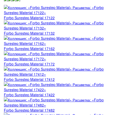
Forbo Marmoleum Cocoa
VERTIGO Flock Toronto
Forbo Marmoleum Ohmex
VERTIGO Flock Forest
Forbo Surestep Material 17122
Forbo Marmoleum Decibel
VERTIGO Flock Perth
Forbo Surestep Material 17132
Forbo Marmoleum Acoustic
VERTIGO Flock California
Пробковая подложка Forbo Corkment
Forbo Surestep Material 17162
Forbo Marmoleum Bulletin Board
Forbo Surestep Material 17172
Forbo Surestep Material 17412
Forbo Surestep Material 17422
Forbo Surestep Material 17482