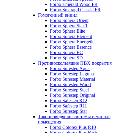
Forbo Emerald Wood FR
Forbo Smaragd Classic FR
Гомогенный винил
Forbo Sphera Orient
Forbo Sphera Star T
Forbo Sphera Elite
Forbo Sphera Element
Forbo Sphera Energetic
Forbo Sphera Essence
Forbo Sphera EC
Forbo Sphera SD
Противоскользящие ПВХ покрытия
Forbo Surestep Aqua
Forbo Surestep Laguna
Forbo Surestep Material
Forbo Surestep Wood
Forbo Surestep Steel
Forbo Surestep Original
Forbo Safestep R12
Forbo Safestep R11
Forbo Surestep Star
Токопроводящие системы и чистые
помещения
Forbo Colorex Plus R10
Forbo Colorex Plus Basic