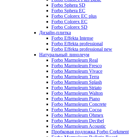
Forbo Sphera SD
Forbo Sphera EC
Forbo Colorex EC plus
Forbo Colorex EC
Forbo Colorex SD
Дизайн-плитка
Forbo Effekta Intense
Forbo Effekta professional
Forbo Effekta professional new
Натуральный линолеум
Forbo Marmoleum Real
Forbo Marmoleum Fresco
Forbo Marmoleum Vivace
Forbo Marmoleum Terra
Forbo Marmoleum Splash
Forbo Marmoleum Striato
Forbo Marmoleum Walton
Forbo Marmoleum Piano
Forbo Marmoleum Concrete
Forbo Marmoleum Cocoa
Forbo Marmoleum Ohmex
Forbo Marmoleum Decibel
Forbo Marmoleum Acoustic
Пробковая подложка Forbo Corkment