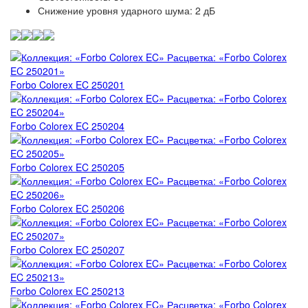
Снижение уровня ударного шума: 2 дБ
Forbo Marmoleum Cocoa
VERTIGO Flock Toronto
Forbo Marmoleum Ohmex
VERTIGO Flock Forest
Forbo Marmoleum Decibel
VERTIGO Flock Perth
Forbo Colorex EC 250201
Forbo Marmoleum Acoustic
VERTIGO Flock California
Пробковая подложка Forbo Corkment
Forbo Colorex EC 250204
Forbo Marmoleum Bulletin Board
Forbo Colorex EC 250205
Forbo Colorex EC 250206
Forbo Colorex EC 250207
Forbo Colorex EC 250213