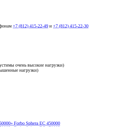
ефонам
+7 (812) 415-22-49
и
+7 (812) 415-22-30
устимы очень высокие нагрузки)
вышенные нагрузки)
Forbo Sphera EC 450000