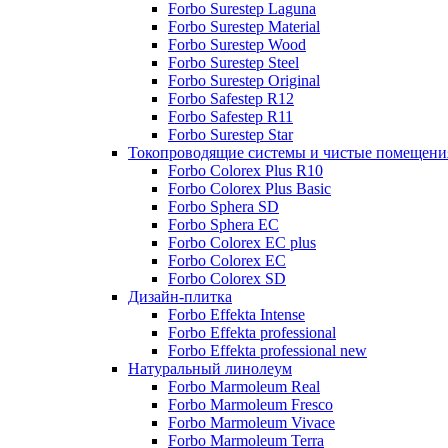
Forbo Surestep Laguna
Forbo Surestep Material
Forbo Surestep Wood
Forbo Surestep Steel
Forbo Surestep Original
Forbo Safestep R12
Forbo Safestep R11
Forbo Surestep Star
Токопроводящие системы и чистые помещени
Forbo Colorex Plus R10
Forbo Colorex Plus Basic
Forbo Sphera SD
Forbo Sphera EC
Forbo Colorex EC plus
Forbo Colorex EC
Forbo Colorex SD
Дизайн-плитка
Forbo Effekta Intense
Forbo Effekta professional
Forbo Effekta professional new
Натуральный линолеум
Forbo Marmoleum Real
Forbo Marmoleum Fresco
Forbo Marmoleum Vivace
Forbo Marmoleum Terra