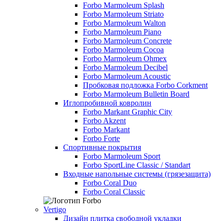
Forbo Marmoleum Splash
Forbo Marmoleum Striato
Forbo Marmoleum Walton
Forbo Marmoleum Piano
Forbo Marmoleum Concrete
Forbo Marmoleum Cocoa
Forbo Marmoleum Ohmex
Forbo Marmoleum Decibel
Forbo Marmoleum Acoustic
Пробковая подложка Forbo Corkment
Forbo Marmoleum Bulletin Board
Иглопробивной ковролин
Forbo Markant Graphic City
Forbo Akzent
Forbo Markant
Forbo Forte
Спортивные покрытия
Forbo Marmoleum Sport
Forbo SportLine Classic / Standart
Входные напольные системы (грязезащита)
Forbo Coral Duo
Forbo Coral Classic
Vertigo
Дизайн плитка свободной укладки