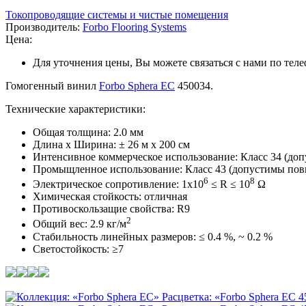
Токопроводящие системы и чистые помещения
Производитель:
Forbo Flooring Systems
Цена:
Для уточнения цены, Вы можете связаться с нами по тел
Гомогенный винил
Forbo Sphera EC
450034.
Технические характеристики:
Общая толщина: 2.0 мм
Длина х Ширина: ± 26 м x 200 см
Интенсивное коммерческое использование: Класс 34 (доп
Промыщленное использование: Класс 43 (допустимы по
6
8
Электрическое сопротивление: 1x10
≤ R ≤ 10
Ω
Химическая стойкость: отличная
Противоскользащие свойства: R9
2
Общий вес: 2.9 кг/м
Стабильность линейных размеров: ≤ 0.4 %, ~ 0.2 %
Светостойкость: ≥7