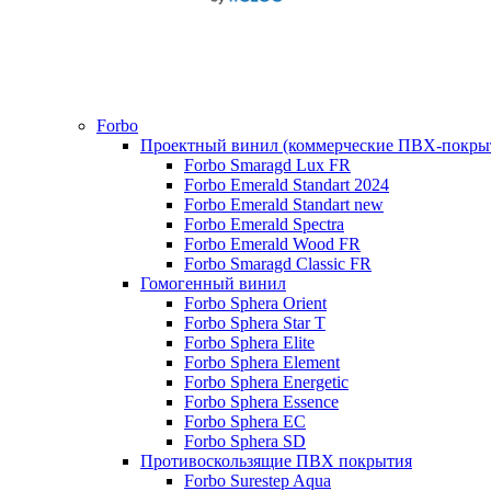
Forbo
Проектный винил (коммерческие ПВХ-покры
Forbo Smaragd Lux FR
Forbo Emerald Standart 2024
Forbo Emerald Standart new
Forbo Emerald Spectra
Forbo Emerald Wood FR
Forbo Smaragd Classic FR
Гомогенный винил
Forbo Sphera Orient
Forbo Sphera Star T
Forbo Sphera Elite
Forbo Sphera Element
Forbo Sphera Energetic
Forbo Sphera Essence
Forbo Sphera EC
Forbo Sphera SD
Противоскользящие ПВХ покрытия
Forbo Surestep Aqua