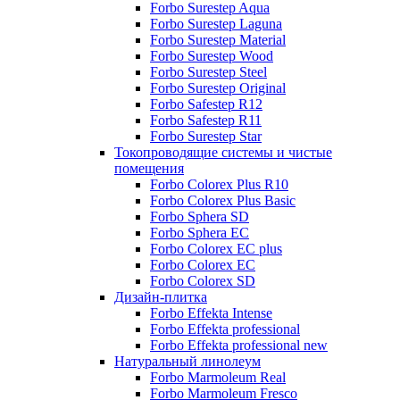
Forbo Surestep Aqua
Forbo Surestep Laguna
Forbo Surestep Material
Forbo Surestep Wood
Forbo Surestep Steel
Forbo Surestep Original
Forbo Safestep R12
Forbo Safestep R11
Forbo Surestep Star
Токопроводящие системы и чистые
помещения
Forbo Colorex Plus R10
Forbo Colorex Plus Basic
Forbo Sphera SD
Forbo Sphera EC
Forbo Colorex EC plus
Forbo Colorex EC
Forbo Colorex SD
Дизайн-плитка
Forbo Effekta Intense
Forbo Effekta professional
Forbo Effekta professional new
Натуральный линолеум
Forbo Marmoleum Real
Forbo Marmoleum Fresco