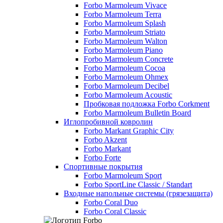
Forbo Marmoleum Vivace
Forbo Marmoleum Terra
Forbo Marmoleum Splash
Forbo Marmoleum Striato
Forbo Marmoleum Walton
Forbo Marmoleum Piano
Forbo Marmoleum Concrete
Forbo Marmoleum Cocoa
Forbo Marmoleum Ohmex
Forbo Marmoleum Decibel
Forbo Marmoleum Acoustic
Пробковая подложка Forbo Corkment
Forbo Marmoleum Bulletin Board
Иглопробивной ковролин
Forbo Markant Graphic City
Forbo Akzent
Forbo Markant
Forbo Forte
Спортивные покрытия
Forbo Marmoleum Sport
Forbo SportLine Classic / Standart
Входные напольные системы (грязезащита)
Forbo Coral Duo
Forbo Coral Classic