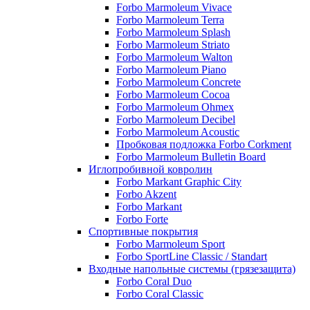
Forbo Marmoleum Vivace
Forbo Marmoleum Terra
Forbo Marmoleum Splash
Forbo Marmoleum Striato
Forbo Marmoleum Walton
Forbo Marmoleum Piano
Forbo Marmoleum Concrete
Forbo Marmoleum Cocoa
Forbo Marmoleum Ohmex
Forbo Marmoleum Decibel
Forbo Marmoleum Acoustic
Пробковая подложка Forbo Corkment
Forbo Marmoleum Bulletin Board
Иглопробивной ковролин
Forbo Markant Graphic City
Forbo Akzent
Forbo Markant
Forbo Forte
Спортивные покрытия
Forbo Marmoleum Sport
Forbo SportLine Classic / Standart
Входные напольные системы (грязезащита)
Forbo Coral Duo
Forbo Coral Classic