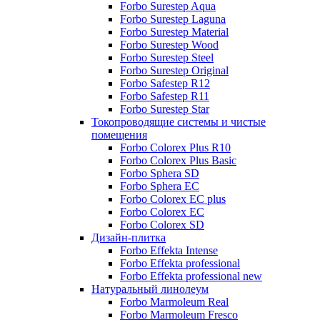
Forbo Surestep Aqua
Forbo Surestep Laguna
Forbo Surestep Material
Forbo Surestep Wood
Forbo Surestep Steel
Forbo Surestep Original
Forbo Safestep R12
Forbo Safestep R11
Forbo Surestep Star
Токопроводящие системы и чистые
помещения
Forbo Colorex Plus R10
Forbo Colorex Plus Basic
Forbo Sphera SD
Forbo Sphera EC
Forbo Colorex EC plus
Forbo Colorex EC
Forbo Colorex SD
Дизайн-плитка
Forbo Effekta Intense
Forbo Effekta professional
Forbo Effekta professional new
Натуральный линолеум
Forbo Marmoleum Real
Forbo Marmoleum Fresco