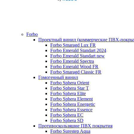
Forbo
Проектный винил (коммерческие ПВХ-покры
Forbo Smaragd Lux FR
Forbo Emerald Standart 2024
Forbo Emerald Standart new
Forbo Emerald Spectra
Forbo Emerald Wood FR
Forbo Smaragd Classic FR
Гомогенный винил
Forbo Sphera Orient
Forbo Sphera Star T
Forbo Sphera Elite
Forbo Sphera Element
Forbo Sphera Energetic
Forbo Sphera Essence
Forbo Sphera EC
Forbo Sphera SD
Противоскользящие ПВХ покрытия
Forbo Surestep Aqua