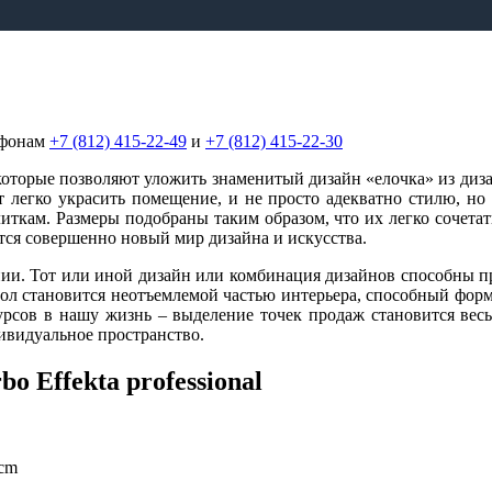
ефонам
+7 (812) 415-22-49
и
+7 (812) 415-22-30
 которые позволяют уложить знаменитый дизайн «елочка» из д
легко украсить помещение, и не просто адекватно стилю, но 
ткам. Размеры подобраны таким образом, что их легко сочетат
тся совершенно новый мир дизайна и искусства.
ии. Тот или иной дизайн или комбинация дизайнов способны пр
ол становится неотъемлемой частью интерьера, способный форм
урсов в нашу жизнь – выделение точек продаж становится вес
ивидуальное пространство.
 Effekta professional
 cm