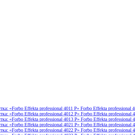
Forbo Effekta professional 
Forbo Effekta professional 
Forbo Effekta professional 
Forbo Effekta professional 
Forbo Effekta professional 