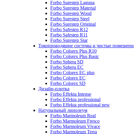
Forbo Surestep Laguna
Forbo Surestep Material
Forbo Surestep Wood
Forbo Surestep Steel
Forbo Surestep Original
Forbo Safestep R12
Forbo Safestep R11
Forbo Surestep Star
Токопроводящие системы и чистые помещени
Forbo Colorex Plus R10
Forbo Colorex Plus Basic
Forbo Sphera SD
Forbo Sphera EC
Forbo Colorex EC plus
Forbo Colorex EC
Forbo Colorex SD
Дизайн-плитка
Forbo Effekta Intense
Forbo Effekta professional
Forbo Effekta professional new
Натуральный линолеум
Forbo Marmoleum Real
Forbo Marmoleum Fresco
Forbo Marmoleum Vivace
Forbo Marmoleum Terra