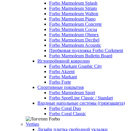
Forbo Marmoleum Splash
Forbo Marmoleum Striato
Forbo Marmoleum Walton
Forbo Marmoleum Piano
Forbo Marmoleum Concrete
Forbo Marmoleum Cocoa
Forbo Marmoleum Ohmex
Forbo Marmoleum Decibel
Forbo Marmoleum Acoustic
Пробковая подложка Forbo Corkment
Forbo Marmoleum Bulletin Board
Иглопробивной ковролин
Forbo Markant Graphic City
Forbo Akzent
Forbo Markant
Forbo Forte
Спортивные покрытия
Forbo Marmoleum Sport
Forbo SportLine Classic / Standart
Входные напольные системы (грязезащита)
Forbo Coral Duo
Forbo Coral Classic
Vertigo
Дизайн плитка свободной укладки