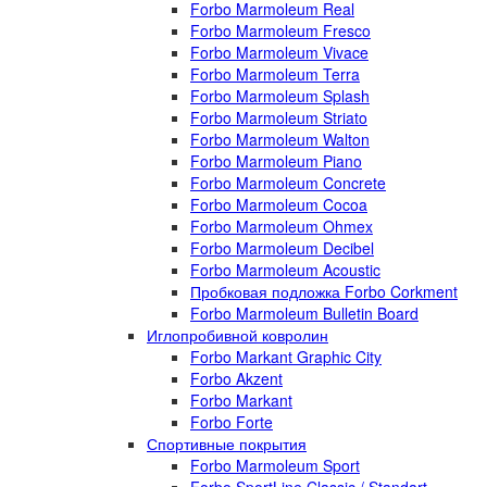
Forbo Marmoleum Real
Forbo Marmoleum Fresco
Forbo Marmoleum Vivace
Forbo Marmoleum Terra
Forbo Marmoleum Splash
Forbo Marmoleum Striato
Forbo Marmoleum Walton
Forbo Marmoleum Piano
Forbo Marmoleum Concrete
Forbo Marmoleum Cocoa
Forbo Marmoleum Ohmex
Forbo Marmoleum Decibel
Forbo Marmoleum Acoustic
Пробковая подложка Forbo Corkment
Forbo Marmoleum Bulletin Board
Иглопробивной ковролин
Forbo Markant Graphic City
Forbo Akzent
Forbo Markant
Forbo Forte
Спортивные покрытия
Forbo Marmoleum Sport