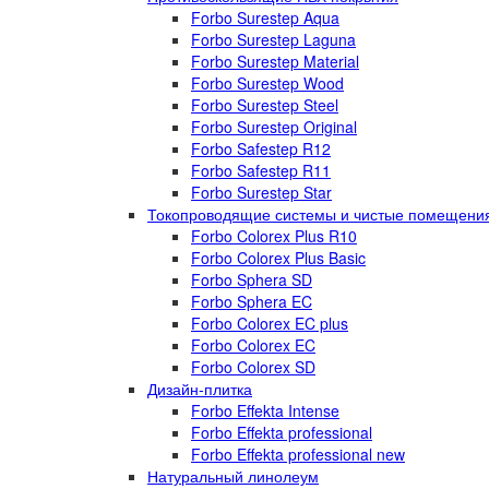
Forbo Surestep Aqua
Forbo Surestep Laguna
Forbo Surestep Material
Forbo Surestep Wood
Forbo Surestep Steel
Forbo Surestep Original
Forbo Safestep R12
Forbo Safestep R11
Forbo Surestep Star
Токопроводящие системы и чистые помещени
Forbo Colorex Plus R10
Forbo Colorex Plus Basic
Forbo Sphera SD
Forbo Sphera EC
Forbo Colorex EC plus
Forbo Colorex EC
Forbo Colorex SD
Дизайн-плитка
Forbo Effekta Intense
Forbo Effekta professional
Forbo Effekta professional new
Натуральный линолеум