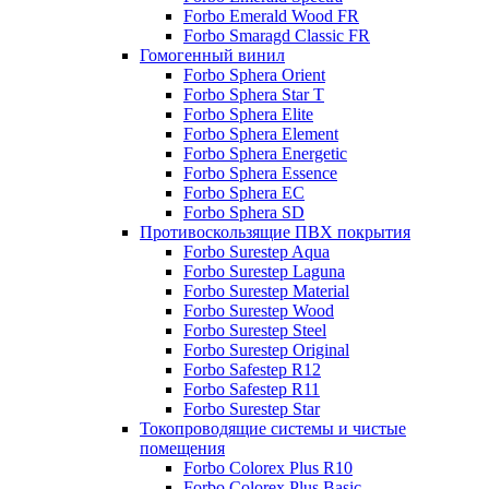
Forbo Emerald Wood FR
Forbo Smaragd Classic FR
Гомогенный винил
Forbo Sphera Orient
Forbo Sphera Star T
Forbo Sphera Elite
Forbo Sphera Element
Forbo Sphera Energetic
Forbo Sphera Essence
Forbo Sphera EC
Forbo Sphera SD
Противоскользящие ПВХ покрытия
Forbo Surestep Aqua
Forbo Surestep Laguna
Forbo Surestep Material
Forbo Surestep Wood
Forbo Surestep Steel
Forbo Surestep Original
Forbo Safestep R12
Forbo Safestep R11
Forbo Surestep Star
Токопроводящие системы и чистые
помещения
Forbo Colorex Plus R10
Forbo Colorex Plus Basic