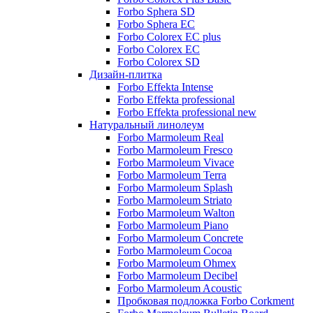
Forbo Sphera SD
Forbo Sphera EC
Forbo Colorex EC plus
Forbo Colorex EC
Forbo Colorex SD
Дизайн-плитка
Forbo Effekta Intense
Forbo Effekta professional
Forbo Effekta professional new
Натуральный линолеум
Forbo Marmoleum Real
Forbo Marmoleum Fresco
Forbo Marmoleum Vivace
Forbo Marmoleum Terra
Forbo Marmoleum Splash
Forbo Marmoleum Striato
Forbo Marmoleum Walton
Forbo Marmoleum Piano
Forbo Marmoleum Concrete
Forbo Marmoleum Cocoa
Forbo Marmoleum Ohmex
Forbo Marmoleum Decibel
Forbo Marmoleum Acoustic
Пробковая подложка Forbo Corkment