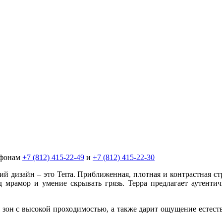
ефонам
+7 (812) 415-22-49
и
+7 (812) 415-22-30
 дизайн – это Terra. Приближенная, плотная и контрастная ст
 мрамор и умение скрывать грязь. Терра предлагает аутентич
для зон с высокой проходимостью, а также дарит ощущение ест