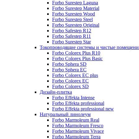
Forbo Surestep Laguna
Forbo Surestep Material
Forbo Surestep Wood
Forbo Surestep Steel
Forbo Surestep Original
Forbo Safestep R12
Forbo Safestep R11
Forbo Surestep Star
Токопроводящие системы и чистые помещени
Forbo Colorex Plus R10
Forbo Colorex Plus Basic
Forbo Sphera SD
Forbo Sphera EC
Forbo Colorex EC plus
Forbo Colorex EC
Forbo Colorex SD
Дизайн-плитка
Forbo Effekta Intense
Forbo Effekta professional
Forbo Effekta professional new
Натуральный линолеум
Forbo Marmoleum Real
Forbo Marmoleum Fresco
Forbo Marmoleum Vivace
Forbo Marmoleum Terra