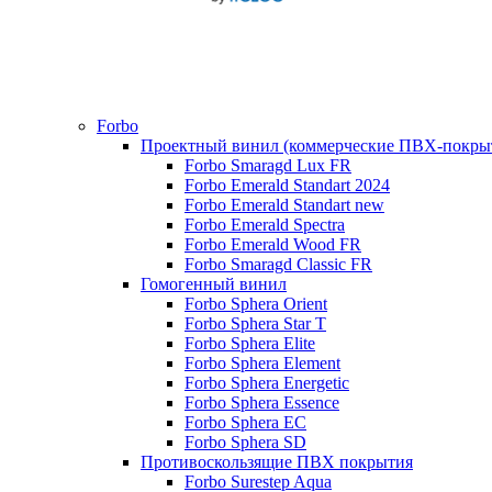
Forbo
Проектный винил (коммерческие ПВХ-покры
Forbo Smaragd Lux FR
Forbo Emerald Standart 2024
Forbo Emerald Standart new
Forbo Emerald Spectra
Forbo Emerald Wood FR
Forbo Smaragd Classic FR
Гомогенный винил
Forbo Sphera Orient
Forbo Sphera Star T
Forbo Sphera Elite
Forbo Sphera Element
Forbo Sphera Energetic
Forbo Sphera Essence
Forbo Sphera EC
Forbo Sphera SD
Противоскользящие ПВХ покрытия
Forbo Surestep Aqua