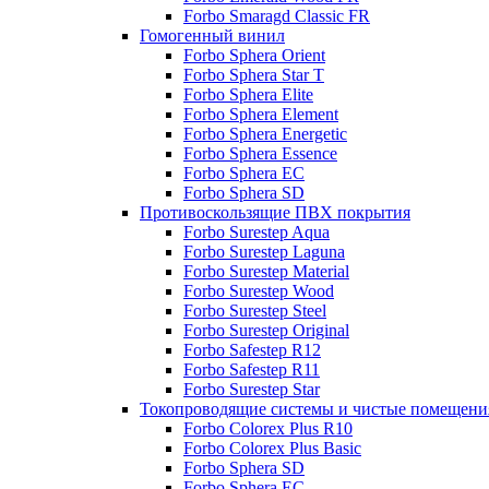
Forbo Smaragd Classic FR
Гомогенный винил
Forbo Sphera Orient
Forbo Sphera Star T
Forbo Sphera Elite
Forbo Sphera Element
Forbo Sphera Energetic
Forbo Sphera Essence
Forbo Sphera EC
Forbo Sphera SD
Противоскользящие ПВХ покрытия
Forbo Surestep Aqua
Forbo Surestep Laguna
Forbo Surestep Material
Forbo Surestep Wood
Forbo Surestep Steel
Forbo Surestep Original
Forbo Safestep R12
Forbo Safestep R11
Forbo Surestep Star
Токопроводящие системы и чистые помещени
Forbo Colorex Plus R10
Forbo Colorex Plus Basic
Forbo Sphera SD
Forbo Sphera EC