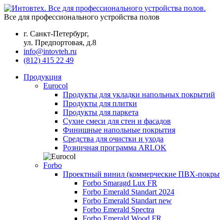
Все для профессионального устройства полов
г. Санкт-Петербург,
ул. Предпортовая, д.8
info@intovteh.ru
(812) 415 22 49
Продукция
Eurocol
Продукты для укладки напольных покрытий
Продукты для плитки
Продукты для паркета
Сухие смеси для стен и фасадов
Финишные напольные покрытия
Средства для очистки и ухода
Розничная программа ARLOK
Forbo
Проектный винил (коммерческие ПВХ-покры
Forbo Smaragd Lux FR
Forbo Emerald Standart 2024
Forbo Emerald Standart new
Forbo Emerald Spectra
Forbo Emerald Wood FR