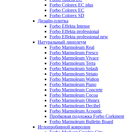
Forbo Colorex EC plus
Forbo Colorex EC
Forbo Colorex SD
Дизайн-плитка
Forbo Effekta Intense
Forbo Effekta professional
Forbo Effekta professional new
Натуральный линолеум
Forbo Marmoleum Real
Forbo Marmoleum Fresco
Forbo Marmoleum Vivace
Forbo Marmoleum Terra
Forbo Marmoleum Splash
Forbo Marmoleum Striato
Forbo Marmoleum Walton
Forbo Marmoleum Piano
Forbo Marmoleum Concrete
Forbo Marmoleum Cocoa
Forbo Marmoleum Ohmex
Forbo Marmoleum Decibel
Forbo Marmoleum Acoustic
Пробковая подложка Forbo Corkment
Forbo Marmoleum Bulletin Board
Иглопробивной ковролин