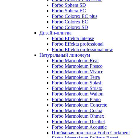
Forbo Sphera SD
Forbo Sphera EC
Forbo Colorex EC plus
Forbo Colorex EC
Forbo Colorex SD
Дизайн-плитка
Forbo Effekta Intense
Forbo Effekta professional
Forbo Effekta professional new
Натуральный линолеум
Forbo Marmoleum Real
Forbo Marmoleum Fresco
Forbo Marmoleum Vivace
Forbo Marmoleum Terra
Forbo Marmoleum Splash
Forbo Marmoleum Striato
Forbo Marmoleum Walton
Forbo Marmoleum Piano
Forbo Marmoleum Concrete
Forbo Marmoleum Cocoa
Forbo Marmoleum Ohmex
Forbo Marmoleum Decibel
Forbo Marmoleum Acoustic
Пробковая подложка Forbo Corkment