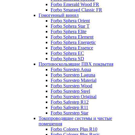
Forbo Emerald Wood FR
Forbo Smaragd Classic FR
Гомогенный винил
Forbo Sphera Orient
Forbo Sphera Star T
Forbo Sphera Elite
Forbo Sphera Element
Forbo Sphera Energetic
Forbo Sphera Essence
Forbo Sphera EC
Forbo Sphera SD
Противоскользящие ПВХ покрытия
Forbo Surestep Aqua
Forbo Surestep Laguna
Forbo Surestep Material
Forbo Surestep Wood
Forbo Surestep Steel
Forbo Surestep Original
Forbo Safestep R12
Forbo Safestep R11
Forbo Surestep Star
Токопроводящие системы и чистые
помещения
Forbo Colorex Plus R10
Forbo Colorex Plus Basic