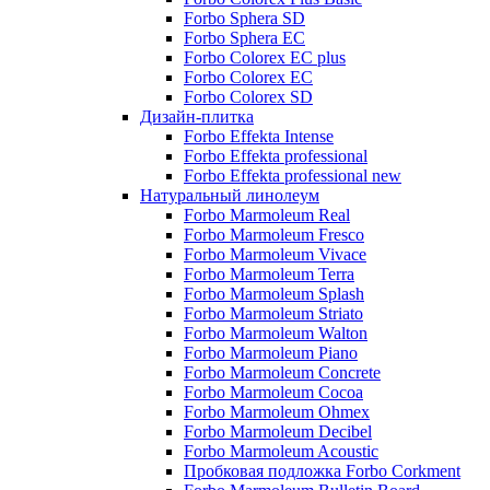
Forbo Sphera SD
Forbo Sphera EC
Forbo Colorex EC plus
Forbo Colorex EC
Forbo Colorex SD
Дизайн-плитка
Forbo Effekta Intense
Forbo Effekta professional
Forbo Effekta professional new
Натуральный линолеум
Forbo Marmoleum Real
Forbo Marmoleum Fresco
Forbo Marmoleum Vivace
Forbo Marmoleum Terra
Forbo Marmoleum Splash
Forbo Marmoleum Striato
Forbo Marmoleum Walton
Forbo Marmoleum Piano
Forbo Marmoleum Concrete
Forbo Marmoleum Cocoa
Forbo Marmoleum Ohmex
Forbo Marmoleum Decibel
Forbo Marmoleum Acoustic
Пробковая подложка Forbo Corkment