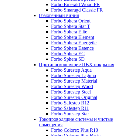
Forbo Emerald Wood FR
Forbo Smaragd Classic FR
Гомогенный винил
Forbo Sphera Orient
Forbo Sphera Star T
Forbo Sphera Elite
Forbo Sphera Element
Forbo Sphera Energetic
Forbo Sphera Essence
Forbo Sphera EC
Forbo Sphera SD
Противоскользящие ПВХ покрытия
Forbo Surestep Aqua
Forbo Surestep Laguna
Forbo Surestep Material
Forbo Surestep Wood
Forbo Surestep Steel
Forbo Surestep Original
Forbo Safestep R12
Forbo Safestep R11
Forbo Surestep Star
Токопроводящие системы и чистые
помещения
Forbo Colorex Plus R10
Forbo Colorex Plus Basic