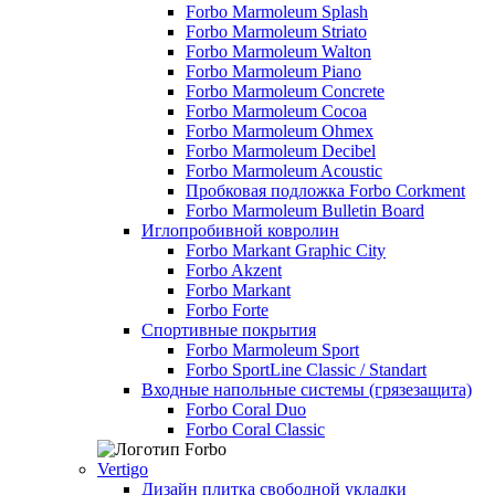
Forbo Marmoleum Splash
Forbo Marmoleum Striato
Forbo Marmoleum Walton
Forbo Marmoleum Piano
Forbo Marmoleum Concrete
Forbo Marmoleum Cocoa
Forbo Marmoleum Ohmex
Forbo Marmoleum Decibel
Forbo Marmoleum Acoustic
Пробковая подложка Forbo Corkment
Forbo Marmoleum Bulletin Board
Иглопробивной ковролин
Forbo Markant Graphic City
Forbo Akzent
Forbo Markant
Forbo Forte
Спортивные покрытия
Forbo Marmoleum Sport
Forbo SportLine Classic / Standart
Входные напольные системы (грязезащита)
Forbo Coral Duo
Forbo Coral Classic
Vertigo
Дизайн плитка свободной укладки