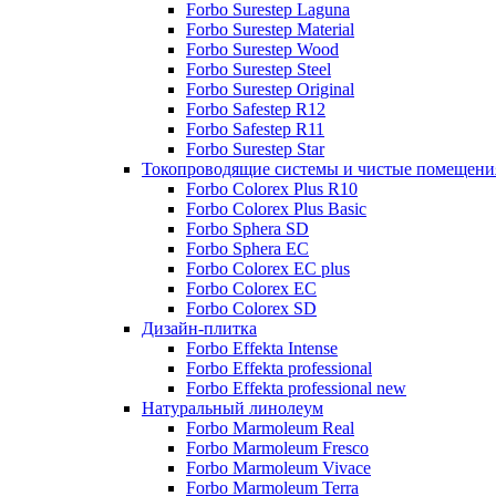
Forbo Surestep Laguna
Forbo Surestep Material
Forbo Surestep Wood
Forbo Surestep Steel
Forbo Surestep Original
Forbo Safestep R12
Forbo Safestep R11
Forbo Surestep Star
Токопроводящие системы и чистые помещени
Forbo Colorex Plus R10
Forbo Colorex Plus Basic
Forbo Sphera SD
Forbo Sphera EC
Forbo Colorex EC plus
Forbo Colorex EC
Forbo Colorex SD
Дизайн-плитка
Forbo Effekta Intense
Forbo Effekta professional
Forbo Effekta professional new
Натуральный линолеум
Forbo Marmoleum Real
Forbo Marmoleum Fresco
Forbo Marmoleum Vivace
Forbo Marmoleum Terra