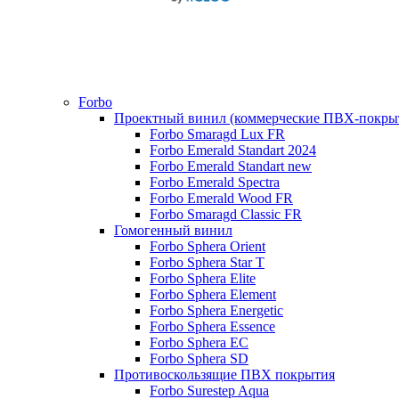
Forbo
Проектный винил (коммерческие ПВХ-покры
Forbo Smaragd Lux FR
Forbo Emerald Standart 2024
Forbo Emerald Standart new
Forbo Emerald Spectra
Forbo Emerald Wood FR
Forbo Smaragd Classic FR
Гомогенный винил
Forbo Sphera Orient
Forbo Sphera Star T
Forbo Sphera Elite
Forbo Sphera Element
Forbo Sphera Energetic
Forbo Sphera Essence
Forbo Sphera EC
Forbo Sphera SD
Противоскользящие ПВХ покрытия
Forbo Surestep Aqua