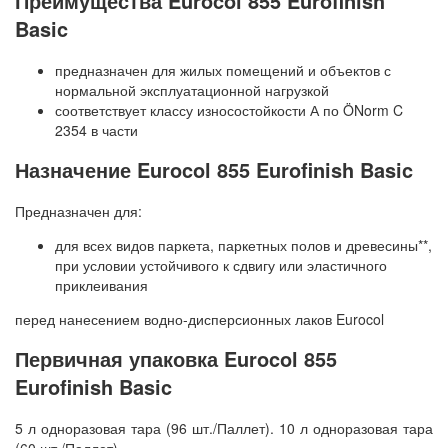
Преимущества Eurocol 855 Eurofinish
Forbo Marmoleum Cocoa
VERTIGO Flock Toronto
Basic
Forbo Marmoleum Ohmex
VERTIGO Flock Forest
предназначен для жилых помещений и объектов с
нормальной эксплуатационной нагрузкой
Forbo Marmoleum Decibel
VERTIGO Flock Perth
соответствует классу износостойкости А по ÖNorm C
2354 в части
Forbo Marmoleum Acoustic
VERTIGO Flock California
Назначение Eurocol 855 Eurofinish Basic
Пробковая подложка Forbo Corkment
Предназначен для:
Forbo Marmoleum Bulletin Board
для всех видов паркета, паркетных полов и древесины**,
при условии устойчивого к сдвигу или эластичного
приклеивания
перед нанесением водно-дисперсионных лаков Eurocol
Первичная упаковка Eurocol 855
Eurofinish Basic
5 л одноразовая тара (96 шт./Паллет). 10 л одноразовая тара