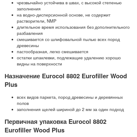
чрезвычайно устойчива в швах, с высокой степенью
Forbo Marmoleum Cocoa
VERTIGO Flock Toronto
заполнения
на водно-дисперсионной основе, не содержит
Forbo Marmoleum Ohmex
VERTIGO Flock Forest
растворители, NMP
длительное время использования без дополнительного
Forbo Marmoleum Decibel
VERTIGO Flock Perth
разбавления
смешивается со шлифовальной пылью всех пород
Forbo Marmoleum Acoustic
VERTIGO Flock California
древесины
пастообразная, легко смешивается
Пробковая подложка Forbo Corkment
остатки шпаклевки, подлежащие удалению хорошо
видны на поверхности
Forbo Marmoleum Bulletin Board
Назначение Eurocol 8802 Eurofiller Wood
Plus
всех видов паркета, пород древесины и деревянных
полов
заполнения щелей шириной до 2 мм за один подход
Первичная упаковка Eurocol 8802
Eurofiller Wood Plus