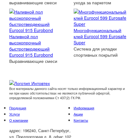
выравнивающие смеси
ухода за паркетом
Многофункциональный
Наливной пол
клей Eurocol 599 Eurosafe
высокопрочный
Super
быстротвердеющий
Система для укладки
Eurocol 915 Eurobond
спортивных покрытий
Выравнивающие смеси
Все материалы данного сайта носят только информационный характер и
ни при каких обстоятельствах не являются публичной офертой,
определяемой положениями Ст 437(2) ГК РФ.
Продукция
Информация
Услуги
Акции
О компании
Контакты
адрес:
196240, Санкт-Петербург,
ул. Предпортовая д. 8, офис 102