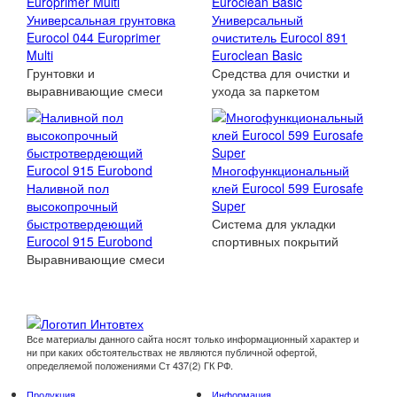
Универсальная грунтовка
Универсальный
Eurocol 044 Europrimer
очиститель Eurocol 891
Multi
Euroclean Basic
Грунтовки и
Средства для очистки и
выравнивающие смеси
ухода за паркетом
Многофункциональный
Наливной пол
клей Eurocol 599 Eurosafe
высокопрочный
Super
быстротвердеющий
Система для укладки
Eurocol 915 Eurobond
спортивных покрытий
Выравнивающие смеси
Все материалы данного сайта носят только информационный характер и
ни при каких обстоятельствах не являются публичной офертой,
определяемой положениями Ст 437(2) ГК РФ.
Продукция
Информация