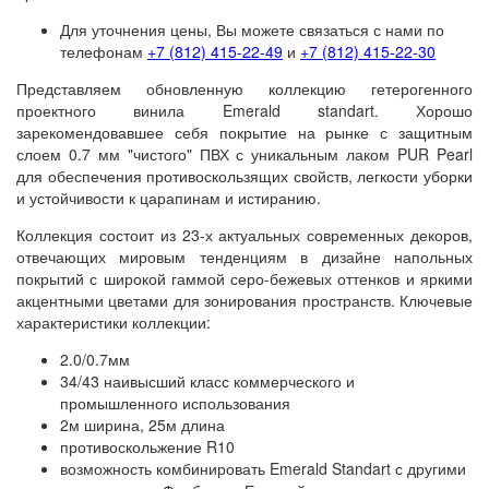
Новости
Для уточнения цены, Вы можете связаться с нами по
Forbo Emerald Spectra
Forbo Sphera Elite
Forbo Surestep Laguna
Forbo Colorex Plus R10
VERTIGO Trend Stone & Design
VERTIGO Flock Stone
Средства для очистки и ухода
Дизайн-плитка
телефонам
+7 (812) 415-22-49
и
+7 (812) 415-22-30
Производители
Forbo Emerald Wood FR
Forbo Sphera Element
Forbo Surestep Material
Forbo Colorex Plus Basic
Forbo Effekta Intense
VERTIGO Trend Strips
VERTIGO Flock Spectrum
Розничная программа ARLOK
Натуральный линолеум
Представляем обновленную коллекцию гетерогенного
проектного винила Emerald standart. Хорошо
Объекты
Forbo Smaragd Classic FR
Forbo Sphera Energetic
Forbo Surestep Wood
Forbo Sphera SD
Forbo Effekta professional
Forbo Marmoleum Real
VERTIGO Trend Chevron
VERTIGO Flock Bamboo
Иглопробивной ковролин
зарекомендовавшее себя покрытие на рынке с защитным
слоем 0.7 мм "чистого" ПВХ с уникальным лаком PUR Pearl
Статьи
Forbo Sphera Essence
Forbo Surestep Steel
Forbo Sphera EC
Forbo Effekta professional new
Forbo Marmoleum Fresco
Forbo Markant Graphic City
VERTIGO Trend Gres
VERTIGO Flock Ink
Спортивные покрытия
для обеспечения противоскользящих свойств, легкости уборки
и устойчивости к царапинам и истиранию.
Дизайн и проектирование
Forbo Sphera EC
Forbo Surestep Original
Forbo Colorex EC plus
Forbo Marmoleum Vivace
Forbo Akzent
Forbo Marmoleum Sport
VERTIGO Flock Nebula
Входные напольные системы (грязезащита)
Коллекция состоит из 23-х актуальных современных декоров,
Отделочные работы
Forbo Sphera SD
Forbo Safestep R12
Forbo Colorex EC
Forbo Marmoleum Terra
Forbo Markant
Forbo SportLine Classic / Standart
Forbo Coral Duo
VERTIGO Flock Stripe
отвечающих мировым тенденциям в дизайне напольных
покрытий с широкой гаммой серо-бежевых оттенков и яркими
Контакты
Forbo Safestep R11
Forbo Colorex SD
Forbo Marmoleum Splash
Forbo Forte
Forbo Coral Classic
VERTIGO Flock Grid
акцентными цветами для зонирования пространств. Ключевые
характеристики коллекции:
Forbo Surestep Star
Forbo Marmoleum Striato
VERTIGO Flock Dot
2.0/0.7мм
Forbo Marmoleum Walton
VERTIGO Flock Bologna
34/43 наивысший класс коммерческого и
промышленного использования
Forbo Marmoleum Piano
VERTIGO Flock Milan
2м ширина, 25м длина
противоскольжение R10
Forbo Marmoleum Concrete
VERTIGO Flock Florence
возможность комбинировать Emerald Standart с другими