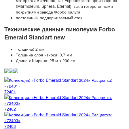
материалами Форбо, как Европейского производства
Forbo Marmoleum Cocoa
VERTIGO Flock Toronto
(Marmoleum, Sphera, Eternal), так и гетерогенными
покрытиями завода Форбо Калуга
Forbo Marmoleum Ohmex
VERTIGO Flock Forest
постоянный поддерживаемый сток
Технические данные линолеума Forbo
Forbo Marmoleum Decibel
VERTIGO Flock Perth
Emerald Standart new
Forbo Marmoleum Acoustic
VERTIGO Flock California
Толщина: 2 мм
Пробковая подложка Forbo Corkment
Толщина слоя износа: 0,7 мм
Длина х Ширина: 25 м x 200 см
Forbo Marmoleum Bulletin Board
72401
72402
72403