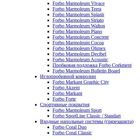
Forbo Marmoleum Vivace
Forbo Marmoleum Terra
Forbo Marmoleum Splash
Forbo Marmoleum Striato
Forbo Marmoleum Walton
Forbo Marmoleum Piano
Forbo Marmoleum Concrete
Forbo Marmoleum Cocoa
Forbo Marmoleum Ohmex
Forbo Marmoleum Decibel
Forbo Marmoleum Acoustic
Пробковая подложка Forbo Corkment
Forbo Marmoleum Bulletin Board
Иглопробивной ковролин
Forbo Markant Graphic City
Forbo Akzent
Forbo Markant
Forbo Forte
Спортивные покрытия
Forbo Marmoleum Sport
Forbo SportLine Classic / Standart
Входные напольные системы (грязезащита)
Forbo Coral Duo
Forbo Coral Classic