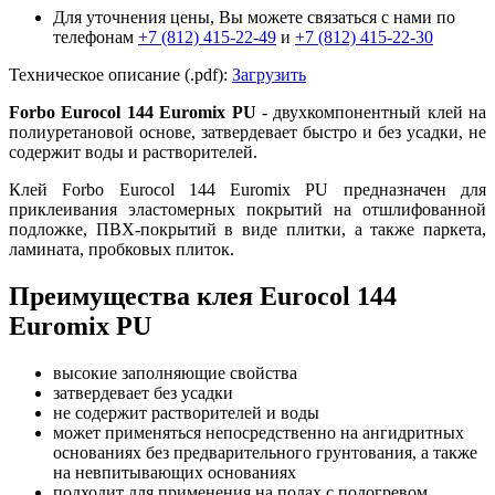
Для уточнения цены, Вы можете связаться с нами по
телефонам
+7 (812) 415-22-49
и
+7 (812) 415-22-30
Техническое описание (.pdf):
Загрузить
Forbo Eurocol 144 Euromix PU
- двухкомпонентный клей на
полиуретановой основе, затвердевает быстро и без усадки, не
содержит воды и растворителей.
Клей Forbo Eurocol 144 Euromix PU предназначен для
приклеивания эластомерных покрытий на отшлифованной
подложке, ПВХ-покрытий в виде плитки, а также паркета,
ламината, пробковых плиток.
Преимущества клея Eurocol 144
Euromix PU
высокие заполняющие свойства
затвердевает без усадки
не содержит растворителей и воды
может применяться непосредственно на ангидритных
основаниях без предварительного грунтования, а также
на невпитывающих основаниях
подходит для применения на полах с подогревом