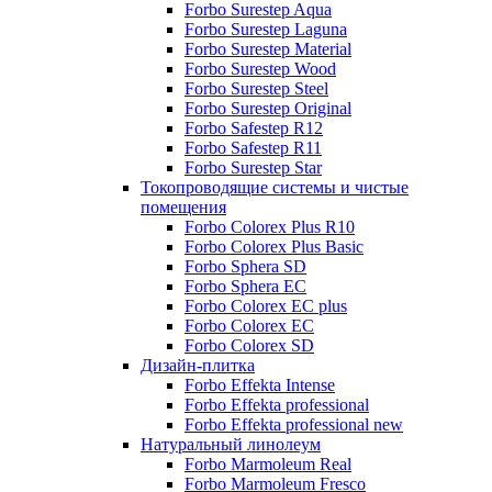
Forbo Surestep Aqua
Forbo Surestep Laguna
Forbo Surestep Material
Forbo Surestep Wood
Forbo Surestep Steel
Forbo Surestep Original
Forbo Safestep R12
Forbo Safestep R11
Forbo Surestep Star
Токопроводящие системы и чистые
помещения
Forbo Colorex Plus R10
Forbo Colorex Plus Basic
Forbo Sphera SD
Forbo Sphera EC
Forbo Colorex EC plus
Forbo Colorex EC
Forbo Colorex SD
Дизайн-плитка
Forbo Effekta Intense
Forbo Effekta professional
Forbo Effekta professional new
Натуральный линолеум
Forbo Marmoleum Real
Forbo Marmoleum Fresco