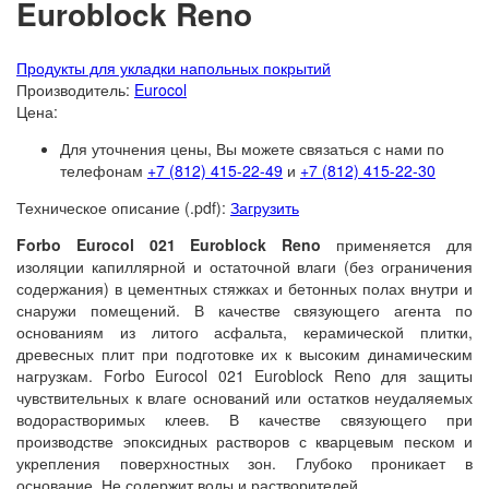
Euroblock Reno
Forbo Marmoleum Cocoa
VERTIGO Flock Toronto
Forbo Marmoleum Ohmex
VERTIGO Flock Forest
Продукты для укладки напольных покрытий
Производитель:
Eurocol
Forbo Marmoleum Decibel
VERTIGO Flock Perth
Цена:
Для уточнения цены, Вы можете связаться с нами по
Forbo Marmoleum Acoustic
VERTIGO Flock California
телефонам
+7 (812) 415-22-49
и
+7 (812) 415-22-30
Пробковая подложка Forbo Corkment
Техническое описание (.pdf):
Загрузить
Forbo Marmoleum Bulletin Board
Forbo Eurocol 021 Euroblock Reno
применяется для
изоляции капиллярной и остаточной влаги (без ограничения
содержания) в цементных стяжках и бетонных полах внутри и
снаружи помещений. В качестве связующего агента по
основаниям из литого асфальта, керамической плитки,
древесных плит при подготовке их к высоким динамическим
нагрузкам. Forbo Eurocol 021 Euroblock Reno для защиты
чувствительных к влаге оснований или остатков неудаляемых
водорастворимых клеев. В качестве связующего при
производстве эпоксидных растворов с кварцевым песком и
укрепления поверхностных зон. Глубоко проникает в
основание. Не содержит воды и растворителей.