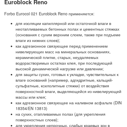
Euroblock Reno
Forbo Eurocol 021 Euroblock Reno применяется:
для изоляции капиллярной или остаточной влаги в
неотапливаемых бетонных полах и цементных стяжках
(основания с сухим верхним слоем, также при подъеме
влаги из нижних слоев);
как адгезионное связующее перед применением
нивелирующих масс на минеральных основаниях,
керамической плитке, старых, неудаляемых
водорастворимых остатках клея, при последующей
высокой динамической нагрузке или давлении;
для защиты сухих, готовых к укладке, чувствительных к
влаге оснований (например, адгидритные, кальций-
сульфатные, ксилолитные стяжки) от воздействия
поверхностной влаги, выделяющейся из нивелирующей
массы или клея;
как адгезионное связующее на наливном асфальте (DIN
18354/EN 13813)
на сухих, отапливаемых полах (для укрепления
поверхностных слоев);
для укрепления непрочных, слабых краевых зон в