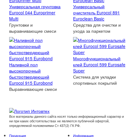
Универсальная грунтовка
Универсальный
Eurocol 044 Europrimer
очиститель Eurocol 891
Multi
Euroclean Basic
Грунтовки и
Средства для очистки и
выравнивающие смеси
ухода за паркетом
Многофункциональный
Наливной пол
клей Eurocol 599 Eurosafe
высокопрочный
Super
быстротвердеющий
Система для укладки
Eurocol 915 Eurobond
спортивных покрытий
Выравнивающие смеси
Все материалы данного сайта носят только информационный характер и
ни при каких обстоятельствах не являются публичной офертой,
определяемой положениями Ст 437(2) ГК РФ.
Продукция
Информация