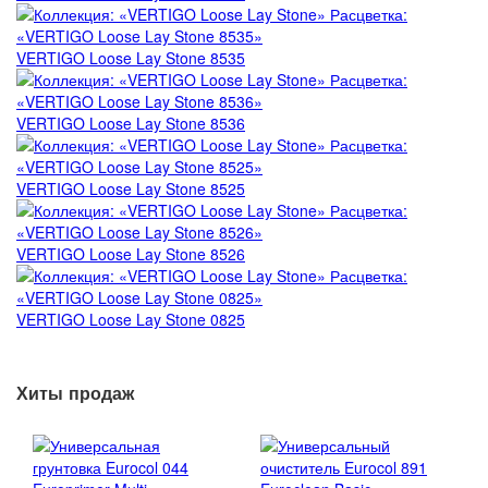
Forbo Marmoleum Cocoa
VERTIGO Flock Toronto
VERTIGO Loose Lay Stone 8535
Forbo Marmoleum Ohmex
VERTIGO Flock Forest
Forbo Marmoleum Decibel
VERTIGO Flock Perth
VERTIGO Loose Lay Stone 8536
Forbo Marmoleum Acoustic
VERTIGO Flock California
VERTIGO Loose Lay Stone 8525
Пробковая подложка Forbo Corkment
Forbo Marmoleum Bulletin Board
VERTIGO Loose Lay Stone 8526
VERTIGO Loose Lay Stone 0825
Хиты продаж