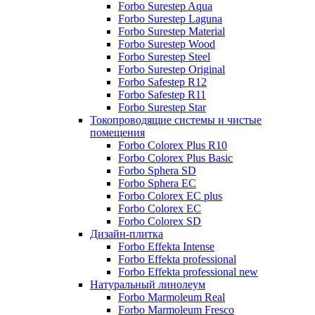
Forbo Surestep Aqua
Forbo Surestep Laguna
Forbo Surestep Material
Forbo Surestep Wood
Forbo Surestep Steel
Forbo Surestep Original
Forbo Safestep R12
Forbo Safestep R11
Forbo Surestep Star
Токопроводящие системы и чистые
помещения
Forbo Colorex Plus R10
Forbo Colorex Plus Basic
Forbo Sphera SD
Forbo Sphera EC
Forbo Colorex EC plus
Forbo Colorex EC
Forbo Colorex SD
Дизайн-плитка
Forbo Effekta Intense
Forbo Effekta professional
Forbo Effekta professional new
Натуральный линолеум
Forbo Marmoleum Real
Forbo Marmoleum Fresco