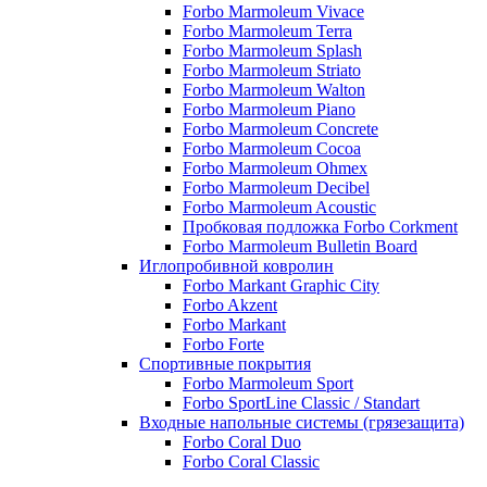
Forbo Marmoleum Vivace
Forbo Marmoleum Terra
Forbo Marmoleum Splash
Forbo Marmoleum Striato
Forbo Marmoleum Walton
Forbo Marmoleum Piano
Forbo Marmoleum Concrete
Forbo Marmoleum Cocoa
Forbo Marmoleum Ohmex
Forbo Marmoleum Decibel
Forbo Marmoleum Acoustic
Пробковая подложка Forbo Corkment
Forbo Marmoleum Bulletin Board
Иглопробивной ковролин
Forbo Markant Graphic City
Forbo Akzent
Forbo Markant
Forbo Forte
Спортивные покрытия
Forbo Marmoleum Sport
Forbo SportLine Classic / Standart
Входные напольные системы (грязезащита)
Forbo Coral Duo
Forbo Coral Classic