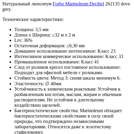
Натуральный линолеум
Forbo Marmoleum Decibel
262135 dove
grey.
Технические характеристики:
Толщина: 3,5 мм
Длина х Ширина: ≤32 м x 2 м
Lrv: 36%
Остаточная деформация: ≤0,30 мм
Домашнее использование интенсивное: Класс 23
Интенсивное коммерческое использование: Класс 33
Промышленное использование: Класс 41
След от роликов кресел постоянное использование:
Подходит для офисной мебели с роликами.
Стойкость цвета: Метод 3: синяя шкала минимум 6.
Эластичность: ∅ 40мм
Устойчивость к химическим реактивам: Устойчив к
разбавленным кислотам, маслам, жирам и обычным
растворителям. Не устойчив к длительному
воздействию щелочей.
Бактериостатические свойства: Marmoleum обладает
бактериостатическими свойствами в силу своей
природы, что подтверждено независимыми
лабораториями. Относится даже к золотистому
стафилококку.