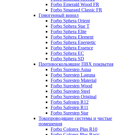
Forbo Emerald Wood FR
Forbo Smaragd Classic FR
Гомогенный винил
Forbo Sphera Orient
Forbo Sphera Star T
Forbo Sphera Elite
Forbo Sphera Element
Forbo Sphera Energetic
Forbo Sphera Essence
Forbo Sphera EC
Forbo Sphera SD
Противоскользящие ПВХ покрытия
Forbo Surestep Aqua
Forbo Surestep Laguna
Forbo Surestep Material
Forbo Surestep Wood
Forbo Surestep Steel
Forbo Surestep Original
Forbo Safestep R12
Forbo Safestep R11
Forbo Surestep Star
Токопроводящие системы и чистые
помещения
Forbo Colorex Plus R10
Forbo Colorex Plus Basic