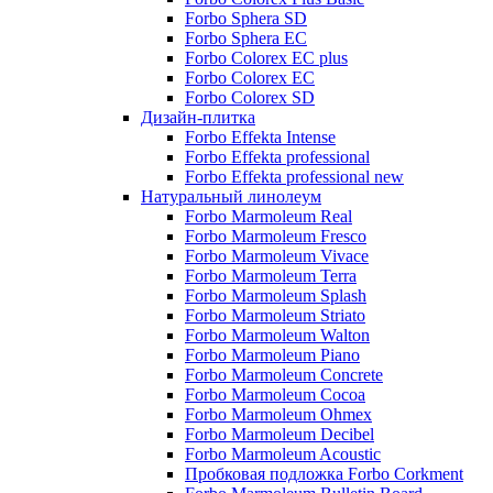
Forbo Sphera SD
Forbo Sphera EC
Forbo Colorex EC plus
Forbo Colorex EC
Forbo Colorex SD
Дизайн-плитка
Forbo Effekta Intense
Forbo Effekta professional
Forbo Effekta professional new
Натуральный линолеум
Forbo Marmoleum Real
Forbo Marmoleum Fresco
Forbo Marmoleum Vivace
Forbo Marmoleum Terra
Forbo Marmoleum Splash
Forbo Marmoleum Striato
Forbo Marmoleum Walton
Forbo Marmoleum Piano
Forbo Marmoleum Concrete
Forbo Marmoleum Cocoa
Forbo Marmoleum Ohmex
Forbo Marmoleum Decibel
Forbo Marmoleum Acoustic
Пробковая подложка Forbo Corkment