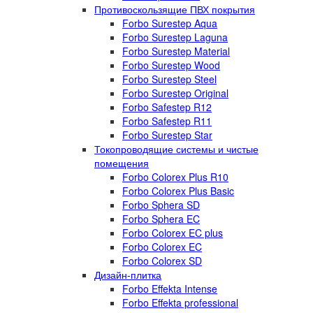
Противоскользящие ПВХ покрытия
Forbo Surestep Aqua
Forbo Surestep Laguna
Forbo Surestep Material
Forbo Surestep Wood
Forbo Surestep Steel
Forbo Surestep Original
Forbo Safestep R12
Forbo Safestep R11
Forbo Surestep Star
Токопроводящие системы и чистые
помещения
Forbo Colorex Plus R10
Forbo Colorex Plus Basic
Forbo Sphera SD
Forbo Sphera EC
Forbo Colorex EC plus
Forbo Colorex EC
Forbo Colorex SD
Дизайн-плитка
Forbo Effekta Intense
Forbo Effekta professional