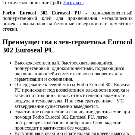
Техническое описание (.pdf):
Загрузить
Forbo Eurocol 302 Euroseal PU
- однокомпонентный
полиуретановый клей для приклеивания металлических
ножек фальшьполов на бетонные поверхности и цементные
стяжки.
Преимущества клея-герметика Eurocol
302 Euroseal PU
Высококачественный, быстросхватывающийся,
полиуретановый, однокомпонентный, поддающийся
окрашиванию клей-герметик нового поколения для
герметизации и склеивания.
Отвердевание клеевой массы Forbo Eurocol 302 Euroseal
PU происходит под воздействием влажности воздуха и
зависит от толщины швов, относительной влажности
воздуха и температуры. При температуре ниже +5°С
затвердевание существенно замедляется.
Эластичное соединение и склеивание, достигаемое при
помощи Forbo Eurocol 302 Euroseal PU, легко
нейтрализует колебания и вибрацию. Отверждение
происходит практически без усадки.
Вступившая в реакцию и затвердевшая клеевая масса в