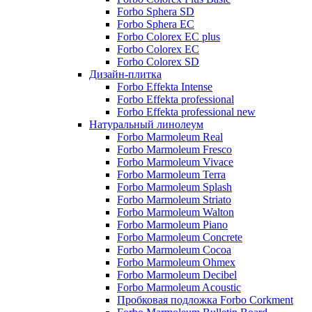
Forbo Sphera SD
Forbo Sphera EC
Forbo Colorex EC plus
Forbo Colorex EC
Forbo Colorex SD
Дизайн-плитка
Forbo Effekta Intense
Forbo Effekta professional
Forbo Effekta professional new
Натуральный линолеум
Forbo Marmoleum Real
Forbo Marmoleum Fresco
Forbo Marmoleum Vivace
Forbo Marmoleum Terra
Forbo Marmoleum Splash
Forbo Marmoleum Striato
Forbo Marmoleum Walton
Forbo Marmoleum Piano
Forbo Marmoleum Concrete
Forbo Marmoleum Cocoa
Forbo Marmoleum Ohmex
Forbo Marmoleum Decibel
Forbo Marmoleum Acoustic
Пробковая подложка Forbo Corkment