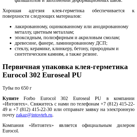
фальшполов и заполнении деформационных швов.
Хорошая адгезия клея-герметика обеспечивается к
поверхности следующих материалов:
лакированному, оцинкованному или анодированному
металлу, цветным металлам;
эпоксидным, полиэфирным и акриловым смолам;
древесине, фанере, ламинированному ДСП;
стеклу, керамике, клинкеру, бетону, природным и
синтетическим камням, а также резине.
Первичная упаковка клея-герметика
Eurocol 302 Euroseal PU
Тубы по 650 г
Купите
Forbo Eurocol 302 Euroseal PU в компании
«Интовтех». Свяжитесь с нами по телефонам +7 (812) 415-22-
49 и +7 (812) 415-22-30 или отправьте заявку на электронную
почту
zakaz@intovteh.ru
.
Компания «Интовтех» является официальным дилером
Eurocol.