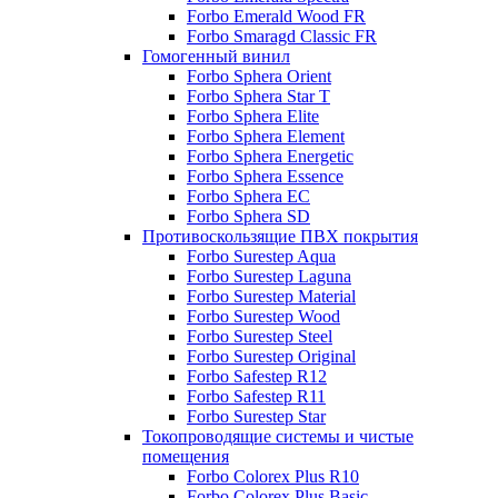
Forbo Emerald Wood FR
Forbo Smaragd Classic FR
Гомогенный винил
Forbo Sphera Orient
Forbo Sphera Star T
Forbo Sphera Elite
Forbo Sphera Element
Forbo Sphera Energetic
Forbo Sphera Essence
Forbo Sphera EC
Forbo Sphera SD
Противоскользящие ПВХ покрытия
Forbo Surestep Aqua
Forbo Surestep Laguna
Forbo Surestep Material
Forbo Surestep Wood
Forbo Surestep Steel
Forbo Surestep Original
Forbo Safestep R12
Forbo Safestep R11
Forbo Surestep Star
Токопроводящие системы и чистые
помещения
Forbo Colorex Plus R10
Forbo Colorex Plus Basic