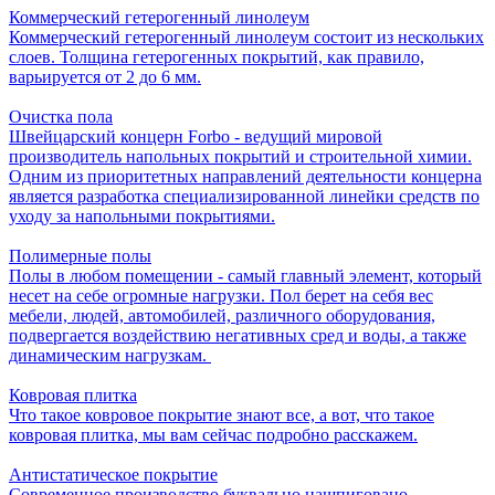
Коммерческий гетерогенный линолеум
Коммерческий гетерогенный линолеум состоит из нескольких
слоев. Толщина гетерогенных покрытий, как правило,
варьируется от 2 до 6 мм.
Очистка пола
Швейцарский концерн Forbo - ведущий мировой
производитель напольных покрытий и строительной химии.
Одним из приоритетных направлений деятельности концерна
является разработка специализированной линейки средств по
уходу за напольными покрытиями.
Полимерные полы
Полы в любом помещении - самый главный элемент, который
несет на себе огромные нагрузки. Пол берет на себя вес
мебели, людей, автомобилей, различного оборудования,
подвергается воздействию негативных сред и воды, а также
динамическим нагрузкам.
Ковровая плитка
Что такое ковровое покрытие знают все, а вот, что такое
ковровая плитка, мы вам сейчас подробно расскажем.
Антистатическое покрытие
Современное производство буквально нашпиговано