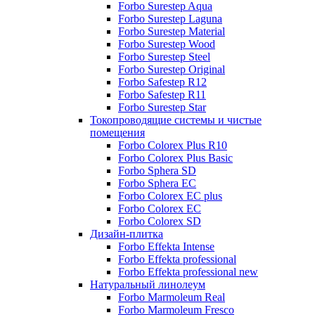
Forbo Surestep Aqua
Forbo Surestep Laguna
Forbo Surestep Material
Forbo Surestep Wood
Forbo Surestep Steel
Forbo Surestep Original
Forbo Safestep R12
Forbo Safestep R11
Forbo Surestep Star
Токопроводящие системы и чистые
помещения
Forbo Colorex Plus R10
Forbo Colorex Plus Basic
Forbo Sphera SD
Forbo Sphera EC
Forbo Colorex EC plus
Forbo Colorex EC
Forbo Colorex SD
Дизайн-плитка
Forbo Effekta Intense
Forbo Effekta professional
Forbo Effekta professional new
Натуральный линолеум
Forbo Marmoleum Real
Forbo Marmoleum Fresco