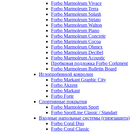
Forbo Marmoleum Vivace
Forbo Marmoleum Terra
Forbo Marmoleum Splash
Forbo Marmoleum Striato
Forbo Marmoleum Walton
Forbo Marmoleum Piano
Forbo Marmoleum Concrete
Forbo Marmoleum Cocoa
Forbo Marmoleum Ohmex
Forbo Marmoleum Decibel
Forbo Marmoleum Acoustic
Пробковая подложка Forbo Corkment
Forbo Marmoleum Bulletin Board
Иглопробивной ковролин
Forbo Markant Graphic City
Forbo Akzent
Forbo Markant
Forbo Forte
Спортивные покрытия
Forbo Marmoleum Sport
Forbo SportLine Classic / Standart
Входные напольные системы (грязезащита)
Forbo Coral Duo
Forbo Coral Classic