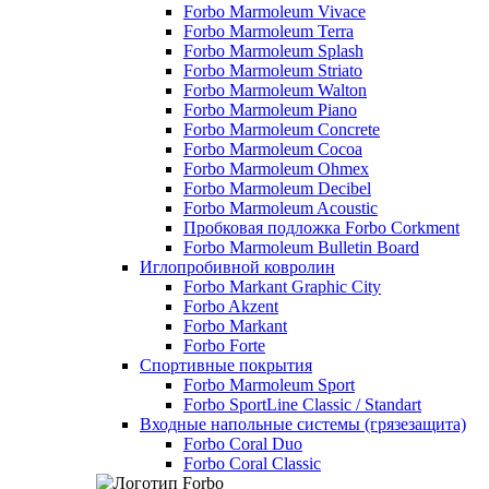
Forbo Marmoleum Vivace
Forbo Marmoleum Terra
Forbo Marmoleum Splash
Forbo Marmoleum Striato
Forbo Marmoleum Walton
Forbo Marmoleum Piano
Forbo Marmoleum Concrete
Forbo Marmoleum Cocoa
Forbo Marmoleum Ohmex
Forbo Marmoleum Decibel
Forbo Marmoleum Acoustic
Пробковая подложка Forbo Corkment
Forbo Marmoleum Bulletin Board
Иглопробивной ковролин
Forbo Markant Graphic City
Forbo Akzent
Forbo Markant
Forbo Forte
Спортивные покрытия
Forbo Marmoleum Sport
Forbo SportLine Classic / Standart
Входные напольные системы (грязезащита)
Forbo Coral Duo
Forbo Coral Classic