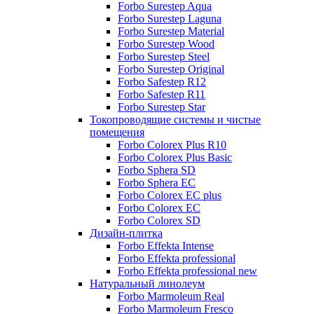
Forbo Surestep Aqua
Forbo Surestep Laguna
Forbo Surestep Material
Forbo Surestep Wood
Forbo Surestep Steel
Forbo Surestep Original
Forbo Safestep R12
Forbo Safestep R11
Forbo Surestep Star
Токопроводящие системы и чистые
помещения
Forbo Colorex Plus R10
Forbo Colorex Plus Basic
Forbo Sphera SD
Forbo Sphera EC
Forbo Colorex EC plus
Forbo Colorex EC
Forbo Colorex SD
Дизайн-плитка
Forbo Effekta Intense
Forbo Effekta professional
Forbo Effekta professional new
Натуральный линолеум
Forbo Marmoleum Real
Forbo Marmoleum Fresco