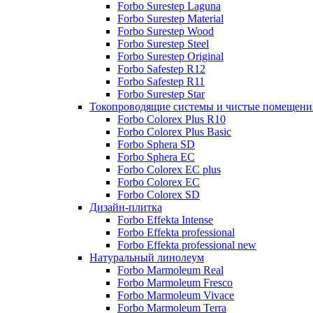
Forbo Surestep Laguna
Forbo Surestep Material
Forbo Surestep Wood
Forbo Surestep Steel
Forbo Surestep Original
Forbo Safestep R12
Forbo Safestep R11
Forbo Surestep Star
Токопроводящие системы и чистые помещени
Forbo Colorex Plus R10
Forbo Colorex Plus Basic
Forbo Sphera SD
Forbo Sphera EC
Forbo Colorex EC plus
Forbo Colorex EC
Forbo Colorex SD
Дизайн-плитка
Forbo Effekta Intense
Forbo Effekta professional
Forbo Effekta professional new
Натуральный линолеум
Forbo Marmoleum Real
Forbo Marmoleum Fresco
Forbo Marmoleum Vivace
Forbo Marmoleum Terra