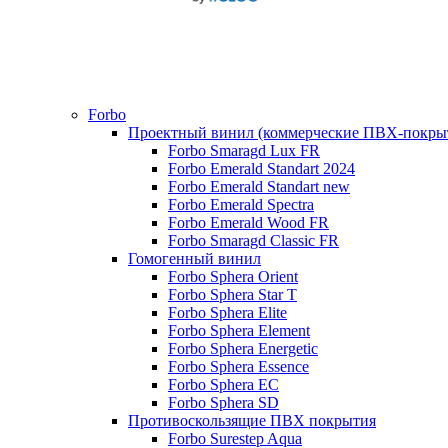
Forbo
Проектный винил (коммерческие ПВХ-покры
Forbo Smaragd Lux FR
Forbo Emerald Standart 2024
Forbo Emerald Standart new
Forbo Emerald Spectra
Forbo Emerald Wood FR
Forbo Smaragd Classic FR
Гомогенный винил
Forbo Sphera Orient
Forbo Sphera Star T
Forbo Sphera Elite
Forbo Sphera Element
Forbo Sphera Energetic
Forbo Sphera Essence
Forbo Sphera EC
Forbo Sphera SD
Противоскользящие ПВХ покрытия
Forbo Surestep Aqua