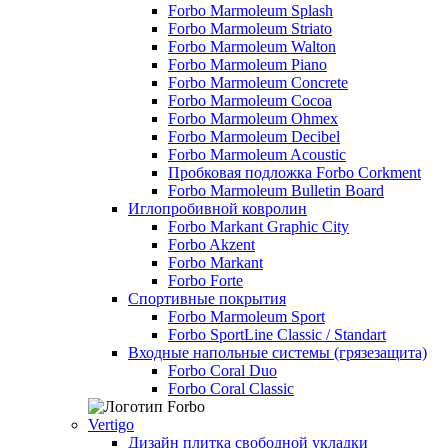
Forbo Marmoleum Splash
Forbo Marmoleum Striato
Forbo Marmoleum Walton
Forbo Marmoleum Piano
Forbo Marmoleum Concrete
Forbo Marmoleum Cocoa
Forbo Marmoleum Ohmex
Forbo Marmoleum Decibel
Forbo Marmoleum Acoustic
Пробковая подложка Forbo Corkment
Forbo Marmoleum Bulletin Board
Иглопробивной ковролин
Forbo Markant Graphic City
Forbo Akzent
Forbo Markant
Forbo Forte
Спортивные покрытия
Forbo Marmoleum Sport
Forbo SportLine Classic / Standart
Входные напольные системы (грязезащита)
Forbo Coral Duo
Forbo Coral Classic
Vertigo
Дизайн плитка свободной укладки