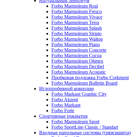
Натуральный линолеум
Forbo Marmoleum Real
Forbo Marmoleum Fresco
Forbo Marmoleum Vivace
Forbo Marmoleum Terra
Forbo Marmoleum Splash
Forbo Marmoleum Striato
Forbo Marmoleum Walton
Forbo Marmoleum Piano
Forbo Marmoleum Concrete
Forbo Marmoleum Cocoa
Forbo Marmoleum Ohmex
Forbo Marmoleum Decibel
Forbo Marmoleum Acoustic
Пробковая подложка Forbo Corkment
Forbo Marmoleum Bulletin Board
Иглопробивной ковролин
Forbo Markant Graphic City
Forbo Akzent
Forbo Markant
Forbo Forte
Спортивные покрытия
Forbo Marmoleum Sport
Forbo SportLine Classic / Standart
Входные напольные системы (грязезащита)