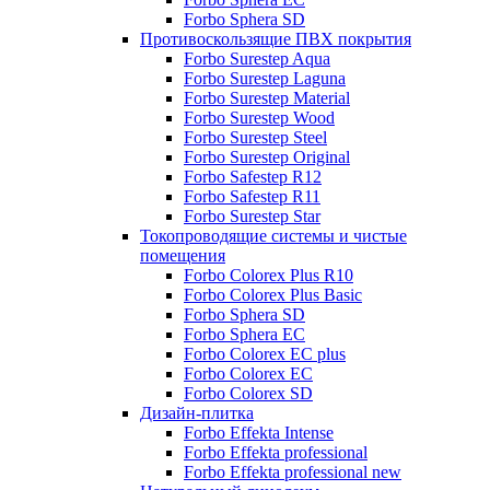
Forbo Sphera SD
Противоскользящие ПВХ покрытия
Forbo Surestep Aqua
Forbo Surestep Laguna
Forbo Surestep Material
Forbo Surestep Wood
Forbo Surestep Steel
Forbo Surestep Original
Forbo Safestep R12
Forbo Safestep R11
Forbo Surestep Star
Токопроводящие системы и чистые
помещения
Forbo Colorex Plus R10
Forbo Colorex Plus Basic
Forbo Sphera SD
Forbo Sphera EC
Forbo Colorex EC plus
Forbo Colorex EC
Forbo Colorex SD
Дизайн-плитка
Forbo Effekta Intense
Forbo Effekta professional
Forbo Effekta professional new