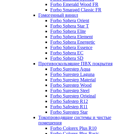
Forbo Emerald Wood FR
Forbo Smaragd Classic FR
Гомогенный винил
Forbo Sphera Orient
Forbo Sphera Star T
Forbo Sphera Elite
Forbo Sphera Element
Forbo Sphera Energetic
Forbo Sphera Essence
Forbo Sphera EC
Forbo Sphera SD
Противоскользящие ПВХ покрытия
Forbo Surestep Aqua
Forbo Surestep Laguna
Forbo Surestep Material
Forbo Surestep Wood
Forbo Surestep Steel
Forbo Surestep Original
Forbo Safestep R12
Forbo Safestep R11
Forbo Surestep Star
Токопроводящие системы и чистые
помещения
Forbo Colorex Plus R10
Forbo Colorex Plus Basic