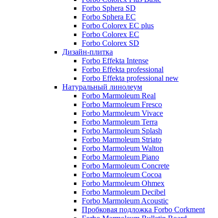
Forbo Sphera SD
Forbo Sphera EC
Forbo Colorex EC plus
Forbo Colorex EC
Forbo Colorex SD
Дизайн-плитка
Forbo Effekta Intense
Forbo Effekta professional
Forbo Effekta professional new
Натуральный линолеум
Forbo Marmoleum Real
Forbo Marmoleum Fresco
Forbo Marmoleum Vivace
Forbo Marmoleum Terra
Forbo Marmoleum Splash
Forbo Marmoleum Striato
Forbo Marmoleum Walton
Forbo Marmoleum Piano
Forbo Marmoleum Concrete
Forbo Marmoleum Cocoa
Forbo Marmoleum Ohmex
Forbo Marmoleum Decibel
Forbo Marmoleum Acoustic
Пробковая подложка Forbo Corkment